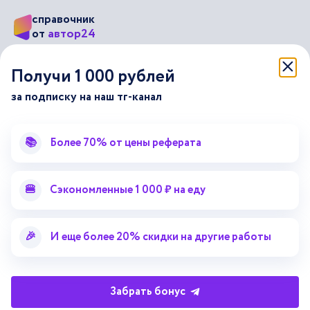
справочник
автор24
от
Подписывайся на наши соц. сети
Получи 1 000 рублей
за подписку на наш тг-канал
Научные статьи
Отзывы об Автор24
Лекторий
Последние статьи
📚
Более 70% от цены реферата
Методические указания
Помощь эксперта
Справочник терминов
Справочник рефератов
🍔
Сэкономленные 1 000 ₽ на еду
Статьи от экспертов
Поиск репетитора
Для правообладателей
🎉
И еще более 20% скидки на другие работы
Работа для преподавателей
Работа для репетиторов
Забрать бонус
Партнерская программа