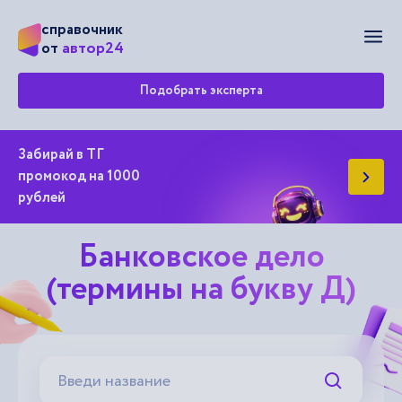
справочник
Мен
автор24
от
Подобрать эксперта
Забирай в ТГ
промокод на 1000
рублей
Банковское дело
(термины на букву Д)
Искать