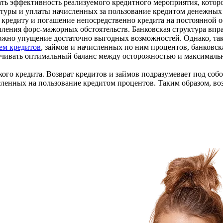
ть эффективность реализуемого кредитного мероприятия, которо
ктуры и уплаты начисленных за пользование кредитом денежных 
редиту и погашение непосредственно кредита на постоянной о
упления форс-мажорных обстоятельств. Банковская структура вп
жно упущение достаточно выгодных возможностей. Однако, така
ем кредитов
, займов и начисленных по ним процентов, банковс
спечивать оптимальный баланс между осторожностью и максима
кого кредита. Возврат кредитов и займов подразумевает под со
ленных на пользование кредитом процентов. Таким образом, воз