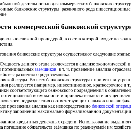
рибыльной деятельностью для коммерческих банковских структур
ционные банковские структуры, различного рода инвестиционны
нке.
ости коммерческой банковской структур
довольно сложной процедурой, в состав которой входят несколь
дствия.
итования банковские структуры осуществляют следующие этапы:
ущность данного этапа заключается в анализе экономической и 
ти потенциальных
заемщиков
, в т. ч. проведение анализа отрас
аботе с различного рода заемщика.
ковской ссуды. Во всех банковских структурах приняты внутрен
вания реализуется (например, инвестиционное, краткосрочное и т
ники соответствующего банковского подразделения в обязатель
 потенциальной возможности и привлекательности осуществления
нковского подразделения соответствующих навыков и квалификаци
де проведения анализа как непосредственно
банковской операц
рактику заполнения максимально формализованной документации
зованием кредитных денежных средств. Использование выданног
на погашение обязательств заёмщика по реализуемой им хозяйс