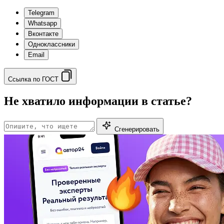
Telegram
Whatsapp
Вконтакте
Одноклассники
Email
Ссылка по ГОСТ
Не хватило информации в статье?
Сгенерировать