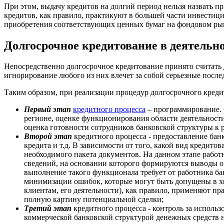
При этом, выдачу кредитов на долгий период нельзя назвать п
кредитов, как правило, практикуют в большей части инвести
приобретения соответствующих ценных бумаг на фондовом ры
Долгосрочное кредитование в деятельн
Непосредственно долгосрочное кредитование принято считать 
игнорирование любого из них влечет за собой серьезные после
Таким образом, при реализации процедур долгосрочного кред
Первый этап
кредитного процесса
– программирование. С
регионе, оценке функционирования области деятельнос
оценка готовности сотрудников банковской структуры к р
Второй этап
кредитного процесса - предоставление бан
кредита и т.д. В зависимости от того, какой вид кредито
необходимого пакета документов. На данном этапе работ
сведений, на основании которого формируются выводы о
выполнение такого функционала требует от работника ба
минимизации ошибок, которые могут быть допущены в хо
клиентам, его деятельности), как правило, применяют п
полную картину потенциальной сделки;
Третий этап
кредитного процесса - контроль за исполь
коммерческой банковской структурой денежных средств 