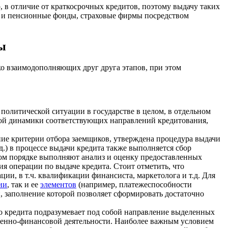
, в отличие от краткосрочных кредитов, поэтому выдачу таких
е и пенсионные фонды, страховые фирмы посредством
ы
ко взаимодополняющих друг друга этапов, при этом
политической ситуации в государстве в целом, в отдельном
левой динамики соответствующих направлений кредитования,
ние критерии отбора заемщиков, утверждена процедура выдачи
.д.) в процессе выдачи кредита также выполняется сбор
ном порядке выполняют анализ и оценку предоставленных
 операции по выдаче кредита. Стоит отметить, что
и, в т.ч. квалификации финансиста, маркетолога и т.д. Для
ии
, так и ее
элементов
(например, платежеспособности
, заполнение которой позволяет сформировать достаточно
о кредита подразумевает под собой направление выделенных
твенно-финансовой деятельности. Наиболее важным условием