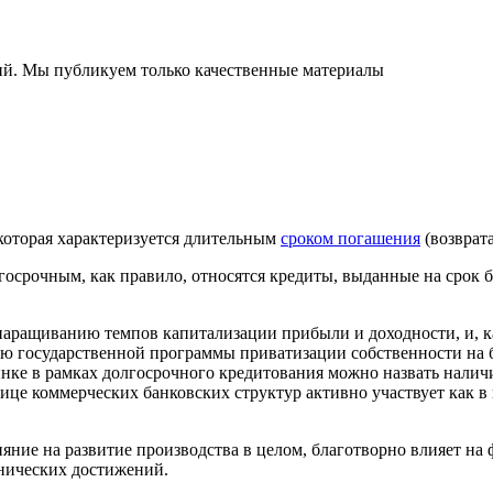
ний. Мы публикуем только качественные материалы
 которая характеризуется длительным
сроком погашения
(возврат
срочным, как правило, относятся кредиты, выданные на срок бо
 наращиванию темпов капитализации прибыли и доходности, и, к
ию государственной программы приватизации собственности на б
ке в рамках долгосрочного кредитования можно назвать налич
це коммерческих банковских структур активно участвует как в 
яние на развитие производства в целом, благотворно влияет на
хнических достижений.