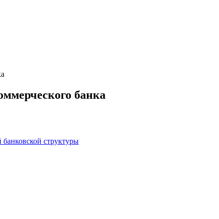
ка
оммерческого банка
й банковской структуры