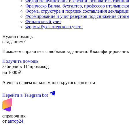
Федор Венедиктович Езерский, основатель тройной
Франческо Вилла, бухгалтер, профессор итальянског
Форма, структура и порядок составления деклараци
Формирование и учет резервов под снижение стоим
Финансовый учет
Формы бухгалтерского учета
Нужна помощь
с заданием?
Поможем справиться с любыми заданиями. Квалифицированны
Получить помощь
Забирай в ТГ промокод
на 1000 ₽
А еще в нашем канале много крутого контента
Перейти в Telegram bot
справочник
от
автор24