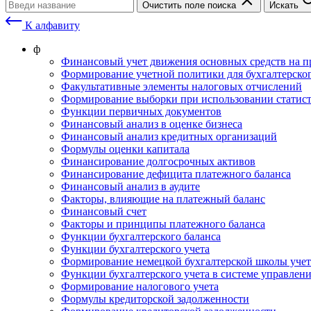
Очистить поле поиска
Искать
К алфавиту
ф
Финансовый учет движения основных средств на п
Формирование учетной политики для бухгалтерског
Факультативные элементы налоговых отчислений
Формирование выборки при использовании статист
Функции первичных документов
Финансовый анализ в оценке бизнеса
Финансовый анализ кредитных организаций
Формулы оценки капитала
Финансирование долгосрочных активов
Финансирование дефицита платежного баланса
Финансовый анализ в аудите
Факторы, влияющие на платежный баланс
Финансовый счет
Факторы и принципы платежного баланса
Функции бухгалтерского баланса
Функции бухгалтерского учета
Формирование немецкой бухгалтерской школы учет
Функции бухгалтерского учета в системе управлен
Формирование налогового учета
Формулы кредиторской задолженности