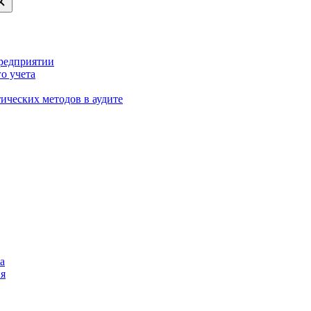
редприятии
о учета
ических методов в аудите
а
ия