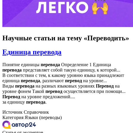
Научные статьи
на тему «Переводить»
Единица перевода
Понятие единицы
перевода
Определение 1 Единица
перевода
представляет собой такую единицу, к которой...
В соответствии с тем, к какому уровню языка принадлежит
единица
перевода
, различают
перевод
на уровне...
Виды
перевода
на разных языковых уровнях
Перевод
на
уровне фонем Такой
перевод
осуществляется при помощи...
Перевод
на уровне предложений....
за единицу
перевода
.
Источник
Справочник
Категория
Языки (переводы)
Статья от экспертов