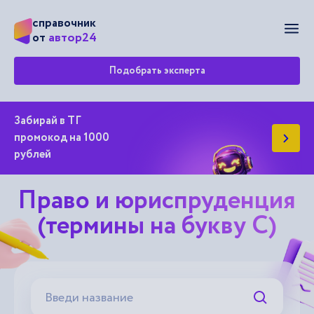
справочник
Мен
автор24
от
Подобрать эксперта
Забирай в ТГ
промокод на 1000
рублей
Право и юриспруденция
(термины на букву С)
Искать