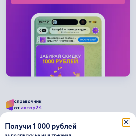
справочник
автор24
от
Подписывайся на наши соц. сети
Получи 1 000 рублей
за подписку на наш тг-канал