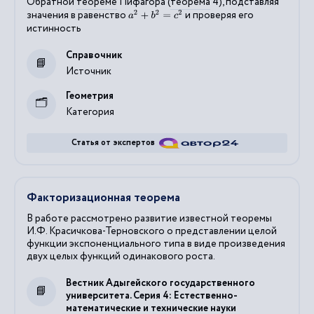
Обратной
теореме
Пифагора (
теорема
4), подставляя
значения в равенство
и проверяя его
a
2
+
b
2
=
c
2
истинность
Справочник
Источник
Геометрия
Категория
Статья от экспертов
Факторизационная теорема
В работе рассмотрено развитие известной теоремы
И.Ф. Красичкова-Терновского о представлении целой
функции экспоненциального типа в виде произведения
двух целых функций одинакового роста.
Вестник Адыгейского государственного
университета. Серия 4: Естественно-
математические и технические науки