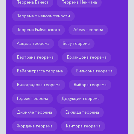
Теорема Байеса
Теорема Неймана
Теорема о невозможности
Теорема Рыбчинского
Абеля теорема
Арцела теорема
Безу теорема
Бертрана теорема
Брианшона теорема
Вейерштрасса теорема
Вильсона теорема
Виноградова теорема
Выбора теорема
Гёделя теорема
Дедукции теорема
Дирихле теорема
Евклида теорема
Жордана теорема
Кантора теорема