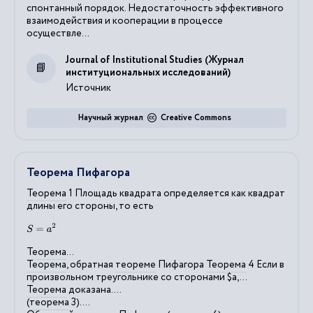
спонтанный порядок. Недостаточность эффективного
взаимодействия и кооперации в процессе
осуществле...
Journal of Institutional Studies (Журнал
институциональных исследований)
Источник
Научный журнал
Creative Commons
Теорема Пифагора
Теорема
1 Площадь квадрата определяется как квадрат
длины его стороны, то есть
S
=
a
2
Теорема
...
Теорема
, обратная
теореме
Пифагора
Теорема
4 Если в
произвольном треугольнике со сторонами $a,...
Теорема
доказана....
(
теорема
3)....