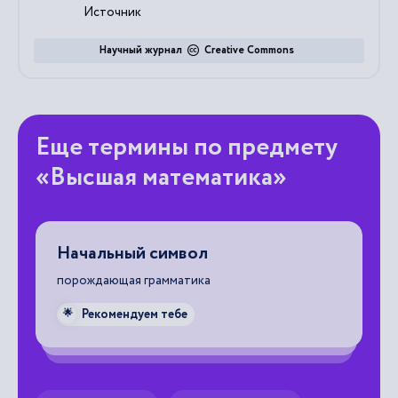
Источник
Научный журнал
Creative Commons
Еще термины по предмету
«Высшая математика»
Начальный символ
И
порождающая грамматика
по
ка
ве
Рекомендуем тебе
🌟
ис
