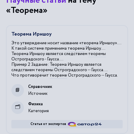
Научные статьи
на тему
«Теорема»
Теорема Ирншоу
Это утверждение носит название «
теорема
Ирншоу»....
К такой системе применима
теорема
Ирншоу....
Теорема
Ирншоу является следствием
теоремы
Остроградского - Гаусса....
Пример 2 Задание:
Теорема
Ирншоу является
следствием
теоремы
Остроградского -- Гаусса....
Что противоречит
теореме
Остроградского -- Гаусса.
Справочник
Источник
Физика
Категория
Статья от экспертов