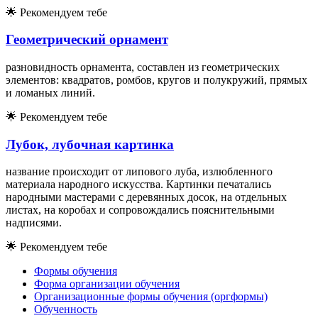
🌟
Рекомендуем тебе
Геометрический орнамент
разновидность орнамента, составлен из геометрических
элементов: квадратов, ромбов, кругов и полукружий, прямых
и ломаных линий.
🌟
Рекомендуем тебе
Лубок, лубочная картинка
название происходит от липового луба, излюбленного
материала народного искусства. Картинки печатались
народными мастерами с деревянных досок, на отдельных
листах, на коробах и сопровождались пояснительными
надписями.
🌟
Рекомендуем тебе
Формы обучения
Форма организации обучения
Организационные формы обучения (оргформы)
Обученность