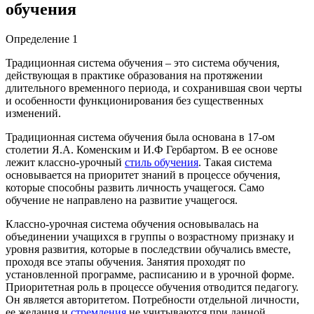
обучения
Определение 1
Традиционная система обучения – это система обучения,
действующая в практике образования на протяжении
длительного временного периода, и сохранившая свои черты
и особенности функционирования без существенных
изменений.
Традиционная система обучения была основана в 17-ом
столетии Я.А. Коменским и И.Ф Гербартом. В ее основе
лежит классно-урочный
стиль обучения
. Такая система
основывается на приоритет знаний в процессе обучения,
которые способны развить личность учащегося. Само
обучение не направлено на развитие учащегося.
Классно-урочная система обучения основывалась на
объединении учащихся в группы о возрастному признаку и
уровня развития, которые в последствии обучались вместе,
проходя все этапы обучения. Занятия проходят по
установленной программе, расписанию и в урочной форме.
Приоритетная роль в процессе обучения отводится педагогу.
Он является авторитетом. Потребности отдельной личности,
ее желания и
стремления
не учитываются при данной