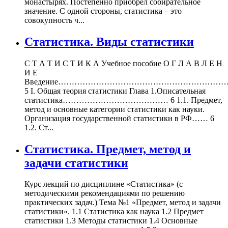
монастырях. Постепенно приобрел собирательное
значение. С одной стороны, статистика – это
совокупность ч...
Статистика. Виды статистики
С Т А Т И С Т И К А Учебное пособие О Г Л А В Л Е Н
И Е
Введение………………………………………………………
5 I. Общая теория статистики Глава 1.Описательная
статистика………………………………… 6 1.1. Предмет,
метод и основные категории статистики как науки.
Организация государственной статистики в РФ…… 6
1.2. Ст...
Статистика. Предмет, метод и
задачи статистики
Курс лекций по дисциплине «Статистика» (с
методическими рекомендациями по решению
практических задач.) Тема №1 «Предмет, метод и задачи
статистики». 1.1 Статистика как наука 1.2 Предмет
статистики 1.3 Методы статистики 1.4 Основные