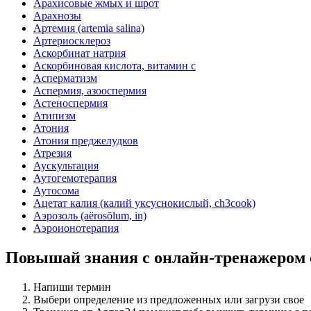
Арахисовые жмых и шрот
Арахнозы
Артемия (artemia salina)
Артериосклероз
Аскорбинат натрия
Аскорбиновая кислота, витамин с
Асперматизм
Аспермия, азооспермия
Астеноспермия
Атипизм
Атония
Атония преджелудков
Атрезия
Аускультация
Аутогемотерапия
Аутосома
Ацетат калия (калий уксуснокислый, ch3cook)
Аэрозоль (aёrosōlum, in)
Аэроионотерапия
Повышай знания с онлайн-тренажером
Напиши термин
Выбери определение из предложенных или загрузи свое