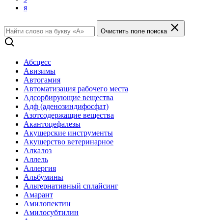
я
Очистить поле поиска
Абсцесс
Авизимы
Автогамия
Автоматизация рабочего места
Адсорбирующие вещества
Адф (аденозиндифосфат)
Азотсодержащие вещества
Акантоцефалезы
Акушерские инструменты
Акушерство ветеринарное
Алкалоз
Аллель
Аллергия
Альбумины
Альтернативный сплайсинг
Амарант
Амилопектин
Амилосубтилин