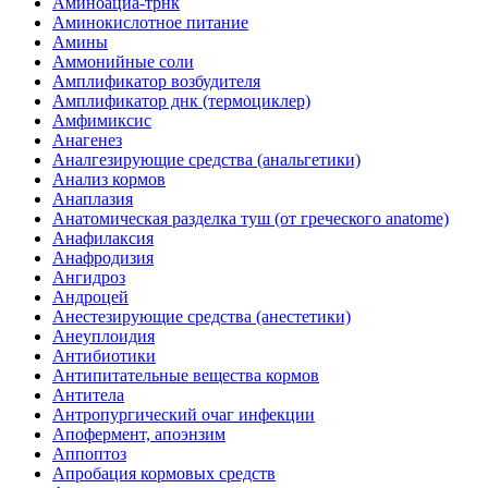
Аминоациа-трнк
Аминокислотное питание
Амины
Аммонийные соли
Амплификатор возбудителя
Амплификатор днк (термоциклер)
Амфимиксис
Анагенез
Аналгезирующие средства (анальгетики)
Анализ кормов
Анаплазия
Анатомическая разделка туш (от греческого anatome)
Анафилаксия
Анафродизия
Ангидроз
Андроцей
Анестезирующие средства (анестетики)
Анеуплоидия
Антибиотики
Антипитательные вещества кормов
Антитела
Антропургический очаг инфекции
Апофермент, апоэнзим
Аппоптоз
Апробация кормовых средств