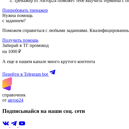
Тренажер от Автор24 поможет тебе выучить термины с 
Попробовать тренажер
Нужна помощь
с заданием?
Поможем справиться с любыми заданиями. Квалифицированны
Получить помощь
Забирай в ТГ промокод
на 1000 ₽
А еще в нашем канале много крутого контента
Перейти в Telegram bot
справочник
от
автор24
Подписывайся на наши соц. сети