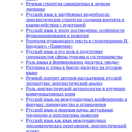
Речевая стратегия самокритики в личном
дневнике
Русский язык в зарубежных видеоблогах:
лингвистические стратегии создания контента и
взаимодействия с аудиторией
Русский язык в эпоху постмодерна: особенности
функционирования и развития
Рецепция пушкинского текста в стихотворении И.
Бродского «Памятник»
Русский язык и его роль в подготовке
специалистов сферы туризма и гостеприимства
Роль языка в формировании дискурса «моды»
Риторика и этика в бьюти-дискурсе на русском
языке
Речевой портрет авторов-рассказчиков русской
литературы: лингвистический анализ
Роль лингвистической антропологии в изучении
коммуникативных норм
Русский язык на международных конференциях и
форумах: преимущества и ограничения
Русский язык и мировая наука: актуальные
тенденции и перспективы развития
Русский язык как язык международных
дипломатических переговоров: лингвистический
аспект