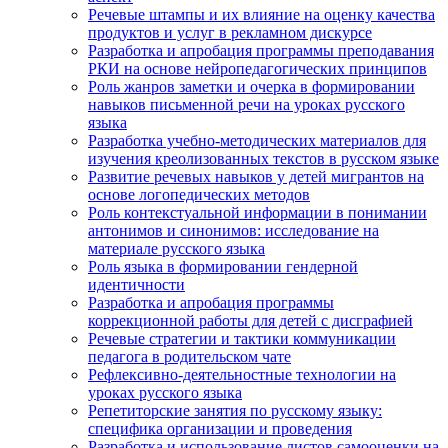
Речевые штампы и их влияние на оценку качества
продуктов и услуг в рекламном дискурсе
Разработка и апробация программы преподавания
РКИ на основе нейропедагогических принципов
Роль жанров заметки и очерка в формировании
навыков письменной речи на уроках русского
языка
Разработка учебно-методических материалов для
изучения креолизованных текстов в русском языке
Развитие речевых навыков у детей мигрантов на
основе логопедических методов
Роль контекстуальной информации в понимании
антонимов и синонимов: исследование на
материале русского языка
Роль языка в формировании гендерной
идентичности
Разработка и апробация программы
коррекционной работы для детей с дисграфией
Речевые стратегии и тактики коммуникации
педагога в родительском чате
Рефлексивно-деятельностные технологии на
уроках русского языка
Репетиторские занятия по русскому языку:
специфика организации и проведения
Разработка и использование листов самооценки на