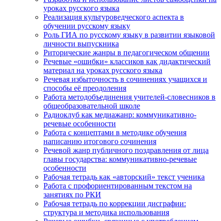
уроках русского языка
Реализация культуроведческого аспекта в
обучении русскому языку
Роль ГИА по русскому языку в развитии языковой
личности выпускника
Риторические жанры в педагогическом общении
Речевые «ошибки» классиков как дидактический
материал на уроках русского языка
Речевая избыточность в сочинениях учащихся и
способы её преодоления
Работа методобъединения учителей-словесников в
общеобразовательной школе
Радиоклуб как медиажанр: коммуникативно-
речевые особенности
Работа с концептами в методике обучения
написанию итогового сочинения
Речевой жанр публичного поздравления от лица
главы государства: коммуникативно-речевые
особенности
Рабочая тетрадь как «авторский» текст ученика
Работа с профориентированным текстом на
занятиях по РКИ
Рабочая тетрадь по коррекции дисграфии:
структура и методика использования