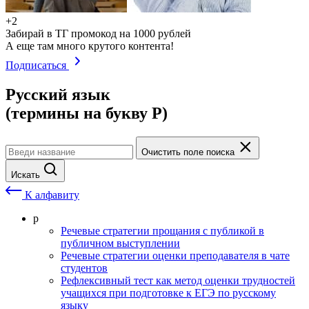
+2
Забирай в ТГ промокод на 1000 рублей
А еще там много крутого контента!
Подписаться
Русский язык
(термины на букву Р)
Очистить поле поиска
Искать
К алфавиту
р
Речевые стратегии прощания с публикой в
публичном выступлении
Речевые стратегии оценки преподавателя в чате
студентов
Рефлексивный тест как метод оценки трудностей
учащихся при подготовке к ЕГЭ по русскому
языку