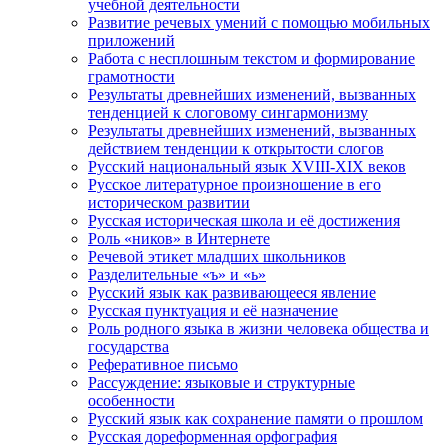
учебной деятельности
Развитие речевых умений с помощью мобильных
приложений
Работа с несплошным текстом и формирование
грамотности
Результаты древнейших изменений, вызванных
тенденцией к слоговому сингармонизму
Результаты древнейших изменений, вызванных
действием тенденции к открытости слогов
Русский национальный язык XVIII-XIX веков
Русское литературное произношение в его
историческом развитии
Русская историческая школа и её достижения
Роль «ников» в Интернете
Речевой этикет младших школьников
Разделительные «ъ» и «ь»
Русский язык как развивающееся явление
Русская пунктуация и её назначение
Роль родного языка в жизни человека общества и
государства
Реферативное письмо
Рассуждение: языковые и структурные
особенности
Русский язык как сохранение памяти о прошлом
Русская дореформенная орфография