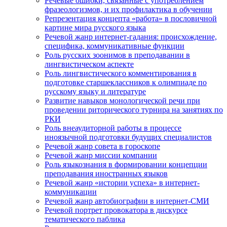
Речевые ошибки, связанные с употреблением
фразеологизмов, и их профилактика в обучении
Репрезентация концепта «работа» в пословичной
картине мира русского языка
Речевой жанр интернет-гадания: происхождение,
специфика, коммуникативные функции
Роль русских зоонимов в преподавании в
лингвистическом аспекте
Роль лингвистического комментирования в
подготовке старшеклассников к олимпиаде по
русскому языку и литературе
Развитие навыков монологической речи при
проведении риторического турнира на занятиях по
РКИ
Роль внеаудиторной работы в процессе
иноязычной подготовки будущих специалистов
Речевой жанр совета в гороскопе
Речевой жанр миссии компании
Роль языкознания в формировании концепции
преподавания иностранных языков
Речевой жанр «истории успеха» в интернет-
коммуникации
Речевой жанр автобиографии в интернет-СМИ
Речевой портрет провокатора в дискурсе
тематического паблика