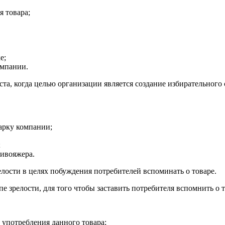
 товара;
е;
омпании.
ста, когда целью организации является создание избирательного
арку компании;
;
ивояжера.
елости в целях побуждения потребителей вспоминать о товаре.
зрелости, для того чтобы заставить потребителя вспомнить о т
 употребления данного товара;