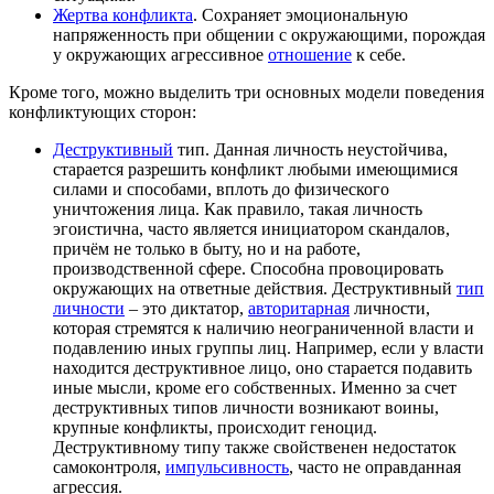
Жертва конфликта
. Сохраняет эмоциональную
напряженность при общении с окружающими, порождая
у окружающих агрессивное
отношение
к себе.
Кроме того, можно выделить три основных модели поведения
конфликтующих сторон:
Деструктивный
тип. Данная личность неустойчива,
старается разрешить конфликт любыми имеющимися
силами и способами, вплоть до физического
уничтожения лица. Как правило, такая личность
эгоистична, часто является инициатором скандалов,
причём не только в быту, но и на работе,
производственной сфере. Способна провоцировать
окружающих на ответные действия. Деструктивный
тип
личности
– это диктатор,
авторитарная
личности,
которая стремятся к наличию неограниченной власти и
подавлению иных группы лиц. Например, если у власти
находится деструктивное лицо, оно старается подавить
иные мысли, кроме его собственных. Именно за счет
деструктивных типов личности возникают воины,
крупные конфликты, происходит геноцид.
Деструктивному типу также свойственен недостаток
самоконтроля,
импульсивность
, часто не оправданная
агрессия.