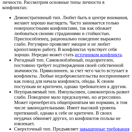
личности. Рассмотрим основные типы личности в
конфликтах:
Демонстративный тип. Любит быть в центре внимания,
желают хорошо выглядеть. Часто занимается только
поверхностными конфликтами, так как обожает
любоваться своими страданиями и стойкостью.
Приспособленец, рационально поведение выражено
слабо. Регулярно проявляет эмоции и не любит
кропотливую работу. В конфликтах чувствует себя
хорошо. Нередко может стать
источником конфликта
.
Ригидный тип. Самовлюблённый, подозрителен,
постоянно требует подтверждения своей собственной
значимости. Прямолинеен, за счет чего часто вступает в
конфликты. Любые недоброжелательства воспринимают
как повод для начала конфликта, обиды. К своим
поступкам не критичен, однако требователен к другим.
Неуправляемый тип. Импульсивен, самоконтроль развит
слабо. Поведение мало предсказуемо, но агрессивно.
Может пренебрегать общепринятым ми нормами, в том
числе законодательными. Имеет высокий уровень
притязаний, однако к себе не критичен. В своих
неудачах обвиняет других, из конфликтов пользы не
извлекает.
Сверхточный тип. Предъявляет
завышенные требования