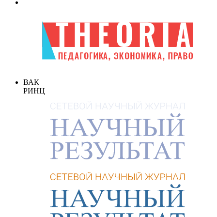
ВАК
РИНЦ