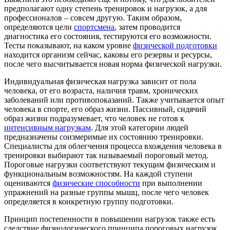
предполагают одну степень тренировок и нагрузок, а для
профессионалов – совсем другую. Таким образом,
определяются цели
спортсмена
, затем проводится
диагностика его состояния, тестируются его возможности.
Тесты показывают, на каком уровне
физической подготовки
находится организм сейчас, каковы его резервы и ресурсы,
после чего высчитывается новая норма физической нагрузки.
Индивидуальная физическая нагрузка зависит от пола
человека, от его возраста, наличия травм, хронических
заболеваний или противопоказаний. Также учитывается опыт
человека в спорте, его образ жизни. Пассивный, сидячий
образ жизни подразумевает, что человек не готов к
интенсивным нагрузкам
. Для этой категории людей
предназначены соизмеримые их состоянию тренировки.
Специалисты для облегчения процесса вхождения человека в
тренировки выбирают так называемый пороговый метод.
Пороговые нагрузки соответствуют текущим физическим и
функциональным возможностям. На каждой ступени
оцениваются
физические способности
при выполнении
упражнений на разные группы мышц, после чего человек
определяется в конкретную группу подготовки.
Принцип постепенности в повышении нагрузок также есть
следствие физиологического принципа пороговых нагрузок,