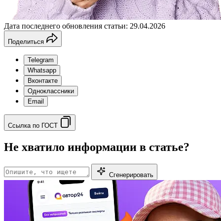
Дата последнего обновления статьи: 29.04.2026
Поделиться
Telegram
Whatsapp
Вконтакте
Одноклассники
Email
Ссылка по ГОСТ
Не хватило информации в статье?
Сгенерировать