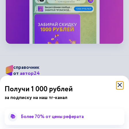
справочник
автор24
от
Получи 1 000 рублей
Подписывайся на наши соц. сети
за подписку на наш тг-канал
Научные статьи
Отзывы об Автор24
📚
Более 70% от цены реферата
Лекторий
Последние статьи
Методические указания
Помощь эксперта