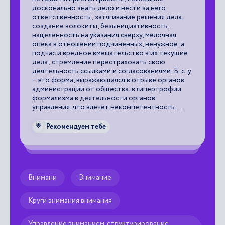
досконально знать дело и нести за него

ответственность; затягивание решения дела,
создание волокиты, безынициативность,
нацеленность на указания сверху, мелочная
по
опека в отношении подчиненных, ненужное, а
подчас и вредное вмешательство в их текущие
дела; стремление перестраховать свою
и
деятельность ссылками и согласованиями. Б. с. у.
– это форма, выражающаяся в отрыве органов
администрации от общества, в гипертрофии
формализма в деятельности органов
управления, что влечет некомпетентность,
связанную с равнодушием и даже
пренебрежением к интересам как личности, так
Рекомендуем тебе
🌟
и общества.
Внимани
Внимание
Круги внимания внимания
Управление вниманием, структурирование