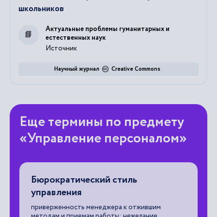
школьников
Актуальные проблемы гуманитарных и
естественных наук
Источник
Научный журнал
Creative Commons
Еще термины по предмету
«Управление персоналом»
Бюрократический стиль
П
управления
) -
по
ка
приверженность менеджера к отжившим
за
методам и приемам работы; нежелание