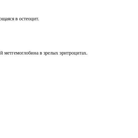
ющаяся в остеоцит.
ий метгемоглобина в зрелых эритроцитах.