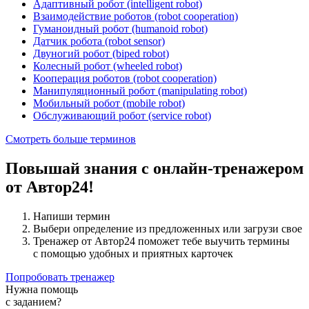
Адаптивный робот (intelligent robot)
Взаимодействие роботов (robot cooperation)
Гуманоидный робот (humanoid robot)
Датчик робота (robot sensor)
Двуногий робот (biped robot)
Колесный робот (wheeled robot)
Кооперация роботов (robot cooperation)
Манипуляционный робот (manipulating robot)
Мобильный робот (mobile robot)
Обслуживающий робот (service robot)
Смотреть больше терминов
Повышай знания с онлайн-тренажером
от Автор24!
Напиши термин
Выбери определение из предложенных или загрузи свое
Тренажер от Автор24 поможет тебе выучить термины
с помощью удобных и приятных карточек
Попробовать тренажер
Нужна помощь
с заданием?