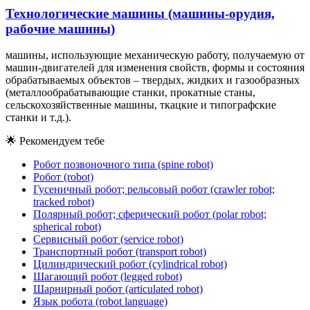
Технологические машины (машины-орудия,
рабочие машины)
машины, использующие механическую работу, получаемую от
машин-двигателей для изменения свойств, формы и состояния
обрабатываемых объектов – твердых, жидких и газообразных
(металлообрабатывающие станки, прокатные станы,
сельскохозяйственные машины, ткацкие и типографские
станки и т.д.).
🌟
Рекомендуем тебе
Робот позвоночного типа (spine robot)
Робот (robot)
Гусеничный робот; рельсовый робот (crawler robot;
tracked robot)
Полярный робот; сферический робот (polar robot;
spherical robot)
Сервисный робот (service robot)
Транспортный робот (transport robot)
Цилиндрический робот (cylindrical robot)
Шагающий робот (legged robot)
Шарнирный робот (articulated robot)
Язык робота (robot language)