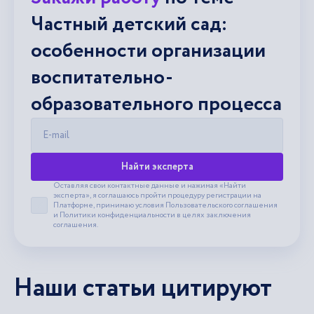
Частный детский сад:
особенности организации
воспитательно-
образовательного процесса
E-mail
Найти эксперта
Оставляя свои контактные данные и нажимая «Найти
эксперта», я соглашаюсь пройти процедуру регистрации на
Платформе, принимаю условия
Пользовательского соглашения
Принять пользовательское соглашение
и
Политики конфиденциальности
в целях заключения
соглашения.
Наши статьи цитируют