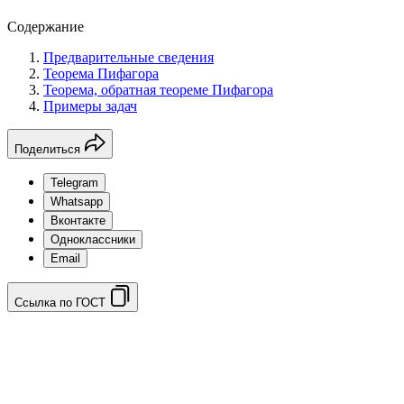
Содержание
Предварительные сведения
Теорема Пифагора
Теорема, обратная теореме Пифагора
Примеры задач
Поделиться
Telegram
Whatsapp
Вконтакте
Одноклассники
Email
Ссылка по ГОСТ