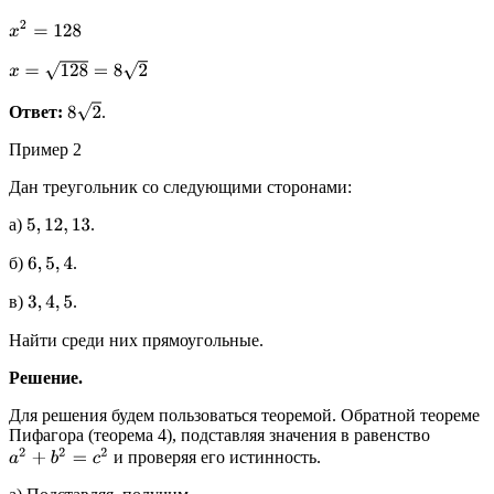
x
2
=
128
x
=
128
=
8
2
8
2
Ответ:
.
Пример 2
Дан треугольник со следующими сторонами:
а)
.
5
,
12
,
13
б)
.
6
,
5
,
4
в)
.
3
,
4
,
5
Найти среди них прямоугольные.
Решение.
Для решения будем пользоваться теоремой. Обратной теореме
Пифагора (теорема 4), подставляя значения в равенство
a
2
+
b
2
=
c
2
и проверяя его истинность.