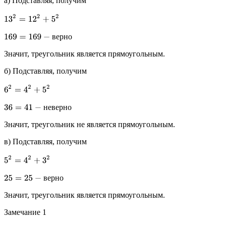
а) Подставляя, получим
13
2
=
12
2
+
5
2
169
=
169
−
в
е
р
н
о
в
е
р
н
о
Значит, треугольник является прямоугольным.
б) Подставляя, получим
6
2
=
4
2
+
5
2
36
=
41
−
н
е
в
е
р
н
о
н
е
в
е
р
н
о
Значит, треугольник не является прямоугольным.
в) Подставляя, получим
5
2
=
4
2
+
3
2
25
=
25
−
в
е
р
н
о
в
е
р
н
о
Значит, треугольник является прямоугольным.
Замечание 1