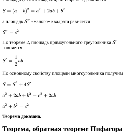
S
=
(
a
+
b
)
2
=
a
2
+
2
a
b
+
b
2
а площадь
«малого» квадрата равняется
S
″
S
″
=
c
2
По теореме 2, площадь прямоугольного треугольника
S
′
равняется
S
′
=
1
2
a
b
По основному свойству площади многоугольника получим
S
=
S
″
+
4
S
′
a
2
+
2
a
b
+
b
2
=
c
2
+
2
a
b
a
2
+
b
2
=
c
2
Теорема доказана.
Теорема, обратная теореме Пифагора