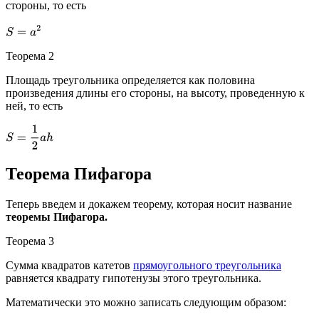
стороны, то есть
S
=
a
2
Теорема 2
Площадь треугольника определяется как половина
произведения длины его стороны, на высоту, проведенную к
ней, то есть
S
=
1
2
a
h
Теорема Пифагора
Теперь введем и докажем теорему, которая носит название
теоремы Пифагора.
Теорема 3
Сумма квадратов катетов
прямоугольного треугольника
равняется квадрату гипотенузы этого треугольника.
Математически это можно записать следующим образом: