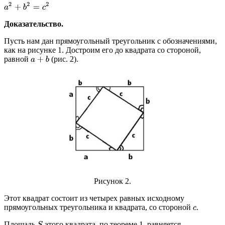
a
2
+
b
2
=
c
2
Доказательство.
Пусть нам дан прямоугольный треугольник с обозначениями,
как на рисунке 1. Достроим его до квадрата со стороной,
равной
(рис. 2).
a
+
b
Рисунок 2.
Этот квадрат состоит из четырех равных исходному
прямоугольных треугольника и квадрата, со стороной
.
c
Площадь
этого квадрата, по теореме 1, равняется
S