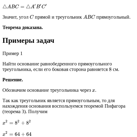
△
A
B
C
=
△
A
′
B
′
C
′
Значит, угол
прямой и треугольник
прямоугольный.
C
A
B
C
Теорема доказана.
Примеры задач
Пример 1
Найти основание равнобедренного прямоугольного
треугольника, если его боковая сторона равняется
см.
8
Решение.
Обозначим основание треугольника через
.
x
Так как треугольник является прямоугольным, то для
нахождения основания воспользуемся теоремой Пифагора
(теорема 3). Получим
x
2
=
8
2
+
8
2
x
2
=
64
+
64