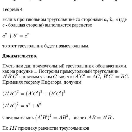
Теорема 4
Если в произвольном треугольнике со сторонами
(где
a
,
b
,
c
- большая сторона) выполняется равенство
c
a
2
+
b
2
=
c
2
то этот треугольник будет прямоугольным.
Доказательство.
Пусть нам дан прямоугольный треугольник с обозначениями,
как на рисунке 1. Построим прямоугольный треугольник
с прямым углом
так, что
.
A
′
C
′
=
A
C
,
B
′
C
′
=
B
C
A
′
B
′
C
′
C
Применяя теорему Пифагора, получим
(
A
′
B
′
)
2
=
(
A
′
C
′
)
2
+
(
B
′
C
′
)
2
(
A
′
B
′
)
2
=
a
2
+
b
2
(
A
′
B
′
)
2
=
A
B
2
,
з
н
а
ч
и
т
A
B
=
A
′
B
′
з
н
а
ч
и
т
Следовательно,
.
По
признаку равенства треугольников
I
I
I