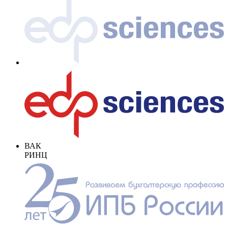
ВАК
РИНЦ