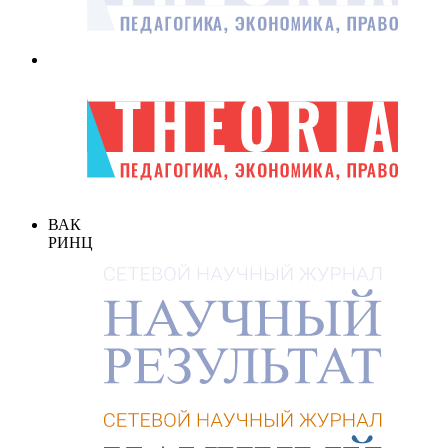
ВАК
РИНЦ