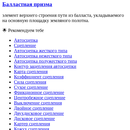
Балластная призма
элемент верхнего строения пути из балласта, укладываемого
на основную площадку земляного полотна.
🌟
Рекомендуем тебе
Автосцепка
Сцепление
Автосцепка жесткого типа
Автосцепка нежесткого типа
Автосцепка полужесткого типа
Контур зацепления автосцепки
Карта сцепления
Коэффициент сцепления
Сила сцепления
Сухое сцепление
Фрикционное сцепление
Центробежное сцепление
Выключение сцепления
Двойное сцепление
Двухдисковое сцепление
Дисковое сцепление
Картер сцепления
Кожух сцепления