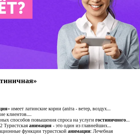
стиничная»
ция
» имеет латинские корни (aniта - ветер, воздух...
е клиентов....
ивных способов повышения спроса на услуги
гостиничного
...
2 Туристская
анимация
- это один из главнейших...
еационные функции туристской
анимации
: Лечебная