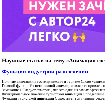
Научные статьи
на тему «Анимация го
Функции индустрии развлечений
Понятие
анимации
в гостеприимстве и туризме Слово «
анима
Главной функцией
гостиничной
анимации
является привлечени
Замечание 1 Следует отметить, что это один из самых эффект
Функциональное значение туристской
анимации
Определение 
Функции туристской
анимации
Существует три главные рекр