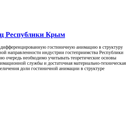
иц Республики Крым
 и дифференцированную гостиничную анимацию в структуру
чной направленности индустрии гостеприимства Республики
ю очередь необходимо учитывать теоретические основы
нимационной службы и достаточная материально-техническая
величения доли гостиничной анимации в структуре