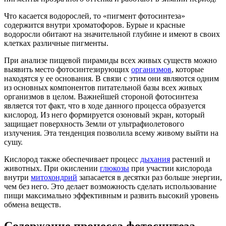
Что касается водорослей, то «пигмент фотосинтеза»
содержится внутри хроматофоров. Бурые и красные
водоросли обитают на значительной глубине и имеют в своих
клетках различные пигменты.
При анализе пищевой пирамиды всех живых существ можно
выявить место фотосинтезирующих
организмов
, которые
находятся у ее основания. В связи с этим они являются одним
из основных компонентов питательной базы всех живых
организмов в целом. Важнейшей стороной фотосинтеза
является тот факт, что в ходе данного процесса образуется
кислород. Из него формируется озоновый экран, который
защищает поверхность Земли от ультрафиолетового
излучения. Эта тенденция позволила всему живому выйти на
сушу.
Кислород также обеспечивает процесс
дыхания
растений и
животных. При окислении
глюкозы
при участии кислорода
внутри
митохондрий
запасается в десятки раз больше энергии,
чем без него. Это делает возможность сделать использование
пищи максимально эффективным и развить высокий уровень
обмена веществ.
Содержание процесса фотосинтеза