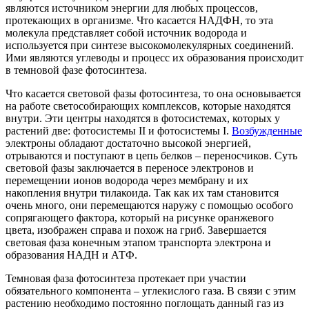
являются источником энергии для любых процессов,
протекающих в организме. Что касается НАДФН, то эта
молекула представляет собой источник водорода и
используется при синтезе высокомолекулярных соединений.
Ими являются углеводы и процесс их образования происходит
в темновой фазе фотосинтеза.
Что касается световой фазы фотосинтеза, то она основывается
на работе светособирающих комплексов, которые находятся
внутри. Эти центры находятся в фотосистемах, которых у
растений две: фотосистемы II и фотосистемы I.
Возбужденные
электроны обладают достаточно высокой энергией,
отрываются и поступают в цепь белков – переносчиков. Суть
световой фазы заключается в переносе электронов и
перемещении ионов водорода через мембрану и их
накопления внутри тилакоида. Так как их там становится
очень много, они перемещаются наружу с помощью особого
сопрягающего фактора, который на рисунке оранжевого
цвета, изображен справа и похож на гриб. Завершается
световая фаза конечным этапом транспорта электрона и
образования НАДН и АТФ.
Темновая фаза фотосинтеза протекает при участии
обязательного компонента – углекислого газа. В связи с этим
растению необходимо постоянно поглощать данный газ из