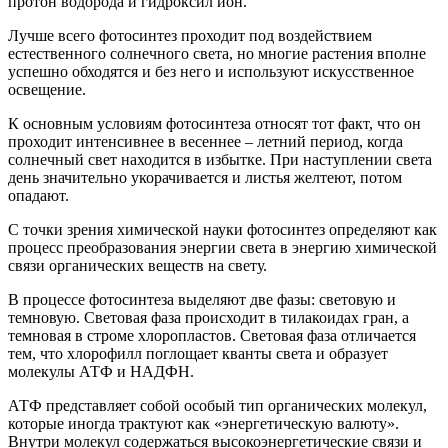
протон водорода и гидроксил ион.
Лучше всего фотосинтез проходит под воздействием
естественного солнечного света, но многие растения вполне
успешно обходятся и без него и используют искусственное
освещение.
К основным условиям фотосинтеза относят тот факт, что он
проходит интенсивнее в весеннее – летний период, когда
солнечный свет находится в избытке. При наступлении света
день значительно укорачивается и листья желтеют, потом
опадают.
С точки зрения химической науки фотосинтез определяют как
процесс преобразования энергии света в энергию химической
связи органических веществ на свету.
В процессе фотосинтеза выделяют две фазы: световую и
темновую. Световая фаза происходит в тилакоидах гран, а
темновая в строме хлоропластов. Световая фаза отличается
тем, что хлорофилл поглощает кванты света и образует
молекулы АТФ и НАДФН.
АТФ представляет собой особый тип органических молекул,
которые иногда трактуют как «энергетическую валюту».
Внутри молекул содержаться высокоэнергетические связи и