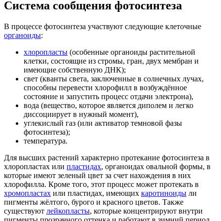
Система сообщения фотосинтеза
В процессе фотосинтеза участвуют следующие клеточные
органоиды
:
хлоропласты
(особенные органоиды растительной
клетки, состоящие из стромы, гран, двух мембран и
имеющие собственную ДНК);
свет (кванты света, заключенные в солнечных лучах,
способны перевести хлорофилл в возбуждённое
состояние и запустить процесс отдачи электрона),
вода (вещество, которое является диполем и легко
диссоциирует в нужный момент),
углекислый газ (или активатор темновой фазы
фотосинтеза);
температура.
Для высших растений характерно протекание фотосинтеза в
хлоропластах или
пластидах
, органоидах овальной формы, в
которые имеют зеленый цвет за счет нахождения в них
хлорофилла. Кроме того, этот процесс может протекать в
хромопластах
или пластидах, имеющих
каротиноиды
ли
пигменты жёлтого, бурого и красного цветов. Также
существуют
лейкопласты
, которые концентрируют внутри
пигменты прозрачного оттенка и работают в зимний период.