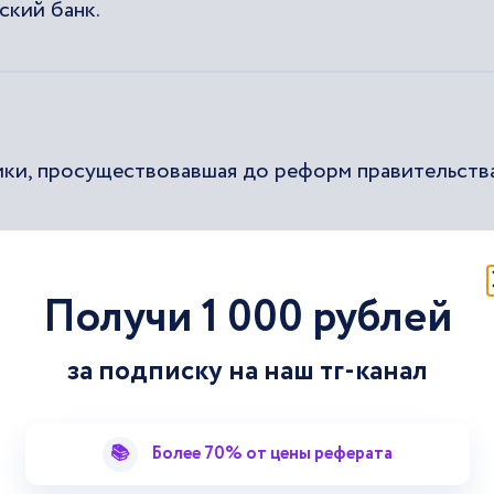
ский банк.
ики, просуществовавшая до реформ правительств
Получи 1 000 рублей
ьного жилья позволило переселиться в новые
за подписку на наш тг-канал
щавший трудовые споры, разрешались всеобщие
📚
Более 70% от цены реферата
арство «всеобщего благосостояния» или социал