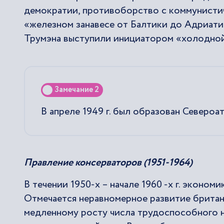
демократии, противоборство с коммунистич
«железном занавесе от Балтики до Адриатик
Трумэна выступили инициатором «холодной
Замечание 2
В апреле 1949 г. был образован Североа
Правление консерваторов (1951-1964)
В течении 1950-х – начале 1960 -х г. эконом
Отмечается неравномерное развитие брита
медленному росту числа трудоспособного н