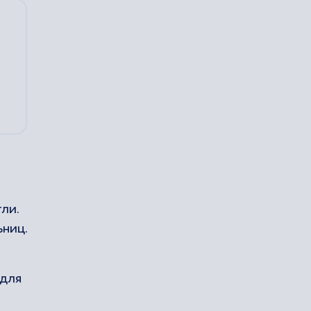
ли.
ниц.
 для