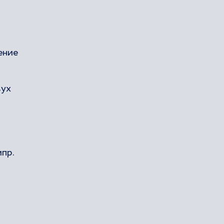
ение
вух
пр.