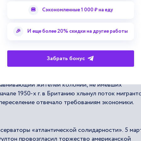
🍔
Сэкономленные 1 000 ₽ на еду
4 г. закон о среднем образовании. В результате
латным.
🎉
И еще более 20% скидки на другие работы
роля над территориями была дана независимость
Забрать бонус
гипта. В 1947 г. 14 мая Британия отказалась от
о провозглашено образование
республики
Израиль.
 уравнивающий жителей колоний, не имевших
начале 1950-х г. в Британию хлынул поток мигрант
 переселение отвечало требованиям экономики.
серваторы «атлантической солидарности». 5 мар
 Фултон провозгласил торжество американской