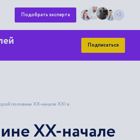
Подобрать эксперта
+2
лей
Подписаться
орой половине ХХ-начале XXI в.
вине ХХ-начале