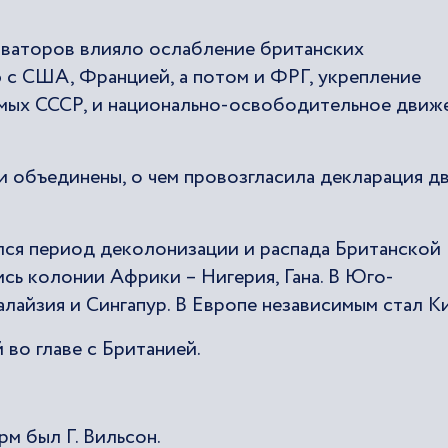
рваторов влияло ослабление британских
 с США, Францией, а потом и ФРГ, укрепление
емых СССР, и национально-освободительное движ
и объединены, о чем провозгласила декларация д
лся период деколонизации и распада Британской
сь колонии Африки – Нигерия, Гана. В Юго-
айзия и Сингапур. В Европе независимым стал Ки
во главе с Британией.
м был Г. Вильсон.