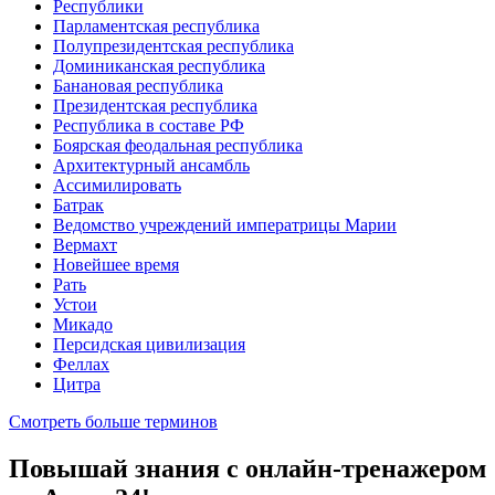
Республики
Парламентская республика
Полупрезидентская республика
Доминиканская республика
Банановая республика
Президентская республика
Республика в составе РФ
Боярская феодальная республика
Архитектурный ансамбль
Ассимилировать
Батрак
Ведомство учреждений императрицы Марии
Вермахт
Новейшее время
Рать
Устои
Микадо
Персидская цивилизация
Феллах
Цитра
Смотреть больше терминов
Повышай знания с онлайн-тренажером