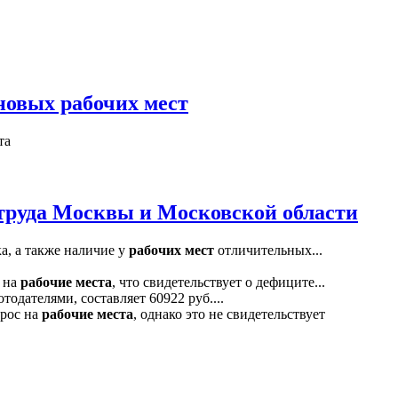
новых рабочих мест
та
труда Москвы и Московской области
а, а также наличие у
рабочих
мест
отличительных...
а на
рабочие
места
, что свидетельствует о дефиците...
тодателями, составляет 60922 руб....
прос на
рабочие
места
, однако это не свидетельствует