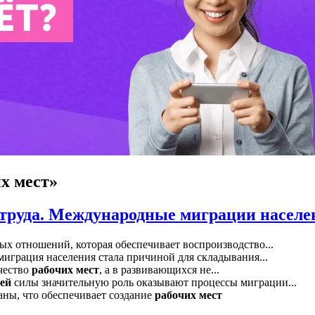
х мест»
труда. Международные миграции населе
ых отношений, которая обеспечивает воспроизводство...
играция населения стала причиной для складывания...
ичество
рабочих
мест
, а в развивающихся не...
ей
силы значительную роль оказывают процессы миграции...
аны, что обеспечивает создание
рабочих
мест