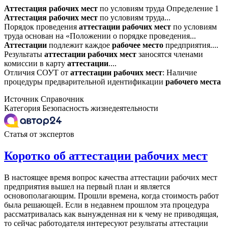
Аттестация
рабочих
мест
по условиям труда Определение 1
Аттестация
рабочих
мест
по условиям труда...
Порядок проведения
аттестации
рабочих
мест
по условиям
труда основан на «Положении о порядке проведения...
Аттестации
подлежит каждое
рабочее
место
предприятия....
Результаты
аттестации
рабочих
мест
заносятся членами
комиссии в карту
аттестации
....
Отличия СОУТ от
аттестации
рабочих
мест
: Наличие
процедуры предварительной идентификации
рабочего
места
Источник
Справочник
Категория
Безопасность жизнедеятельности
Статья от экспертов
Коротко об аттестации рабочих мест
В настоящее время вопрос качества аттестации рабочих мест
предприятия вышел на первый план и является
основополагающим. Прошли времена, когда стоимость работ
была решающей. Если в недавнем прошлом эта процедура
рассматривалась как вынужденная ни к чему не приводящая,
то сейчас работодателя интересуют результаты аттестации