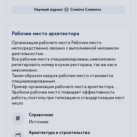
Научный журнал
Creative Commons
Рабочее место архитектора
Организация
рабочего
места
Рабочее
место
непосредственно связано с выполняемой человеком
деятельностью...
Все
рабочие
места
специализированы, невозможно
репетировать номер в кухне ресторана, так же как и
невозможно...
Таким образом каждое
рабочее
место
становится
специализированным....
Пример организации
рабочего
места
архитектора....
Удобное
рабочее
место
повышает эффективность
работы, поэтому при типизации и стандартизации
мест
число
Справочник
Источник
Архитектура и строительство