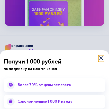
справочник
автор24
от
Получи 1 000 рублей
Подписывайся на наши соц. сети
за подписку на наш тг-канал
📚
Более 70% от цены реферата
Научные статьи
Отзывы об Автор24
Лекторий
Последние статьи
Методические указания
Помощь эксперта
🍔
Сэкономленные 1 000 ₽ на еду
Справочник терминов
Справочник рефератов