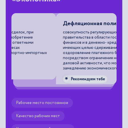
Дефляционная политика
Б
в
совокупность регулирующих мероприятий
правительства в области государственных
из
финансов и в денежно- кредитной сфере,
со
имеющих целью сдерживание инфляции и
ва
ых
оздоровление платежного баланса
посредством ограничения некоторых видов

деловой активности, что может вести к
замедлению экономического роста.
Рекомендуем тебе
🌟
Рабочее место постоянное
Качество рабочих мест