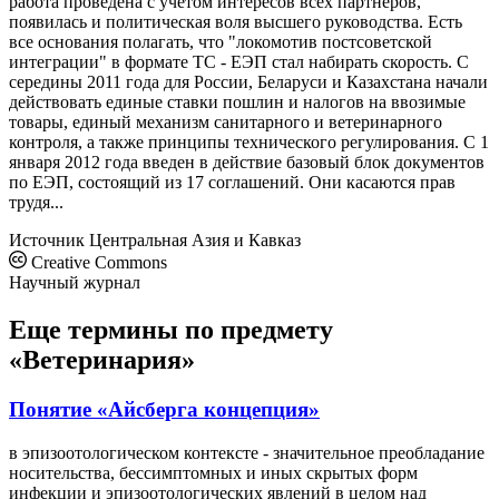
работа проведена с учетом интересов всех партнеров,
появилась и политическая воля высшего руководства. Есть
все основания полагать, что "локомотив постсоветской
интеграции" в формате ТС - ЕЭП стал набирать скорость. С
середины 2011 года для России, Беларуси и Казахстана начали
действовать единые ставки пошлин и налогов на ввозимые
товары, единый механизм санитарного и ветеринарного
контроля, а также принципы технического регулирования. С 1
января 2012 года введен в действие базовый блок документов
по ЕЭП, состоящий из 17 соглашений. Они касаются прав
трудя...
Источник
Центральная Азия и Кавказ
Creative Commons
Научный журнал
Еще термины по предмету
«Ветеринария»
Понятие «Айсберга концепция»
в эпизоотологическом контексте - значительное преобладание
носительства, бессимптомных и иных скрытых форм
инфекции и эпизоотологических явлений в целом над