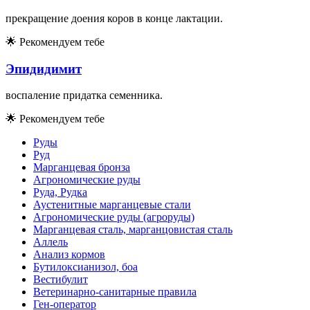
прекращение доения коров в конце лактации.
🌟
Рекомендуем тебе
Эпидидимит
воспаление придатка семенника.
🌟
Рекомендуем тебе
Руды
Руд
Марганцевая бронза
Агрономические руды
Руда, Рудка
Аустенитные марганцевые стали
Агрономические руды (агроруды)
Марганцевая сталь, марганцовистая сталь
Аллель
Анализ кормов
Бутилоксианизол, боа
Вестибулит
Ветеринарно-санитарные правила
Ген-оператор