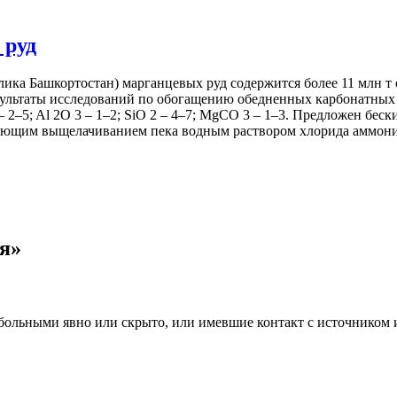
 руд
лика Башкортостан) марганцевых руд содержится более 11 млн т
зультаты исследований по обогащению обедненных карбонатных 
 3– 2–5; Al 2O 3 – 1–2; SiO 2 – 4–7; MgCO 3 – 1–3. Предложен б
ующим выщелачиванием пека водным раствором хлорида аммони
я»
больными явно или скрыто, или имевшие контакт с источником