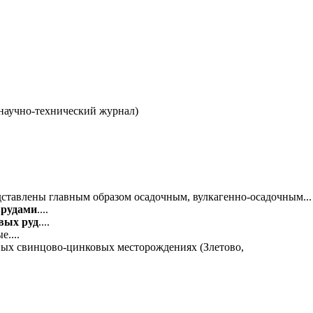
научно-технический журнал)
ставлены главным образом осадочным, вулкагенно-осадочным...
и
рудами
....
евых
руд
....
....
ых свинцово-цинковых месторождениях (Злетово,