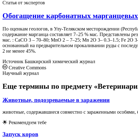
Статья от экспертов
Обогащение карбонатных марганцевых
По оценкам геологов, в Улу-Телякском месторождении (Респуб
содержание марганца составляет 7–25 % мас. Представлены ре
мас. : CaCO 3 – 70–80; MnO 2 – 7–25; Mn 2O 3– 0.3–1.5; Fe 2O
основанный на предварительном прокаливании руды с послед
2 не менее 45%.
Источник
Башкирский химический журнал
Creative Commons
Научный журнал
Еще термины по предмету «Ветеринари
Животные, подозреваемые в заражении
животные, содержавшиеся совместно с зараженными особями, 
🌟
Рекомендуем тебе
Запуск коров