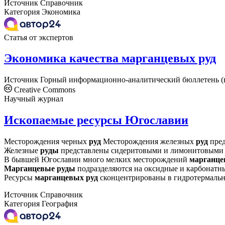
Источник
Справочник
Категория
Экономика
Статья от экспертов
Экономика качества марганцевых руд
Источник
Горный информационно-аналитический бюллетень (
Creative Commons
Научный журнал
Ископаемые ресурсы Югославии
Месторождения черных
руд
Месторождения железных
руд
пред
Железные
руды
представлены сидеритовыми и лимонитовым
В бывшей Югославии много мелких месторождений
марганц
Марганцевые
руды
подразделяются на оксидные и карбонатные
Ресурсы
марганцевых
руд
сконцентрированы в гидротермальн
Источник
Справочник
Категория
География