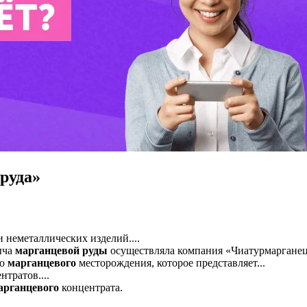
руда»
и неметаллических изделий....
ыча
марганцевой
руды
осуществляла компания «Чиатурмарганец.
го
марганцевого
месторождения, которое представляет...
нтратов....
арганцевого
концентрата.