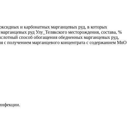
 оксидных и карбонатных марганцевых руд, в которых
марганцевых руд Улу_Телякского месторождения, состава, %
ескислотный способ обогащения обедненных марганцевых руд,
я с получением марганцевого концентрата с содержанием MnO
 инфекции.