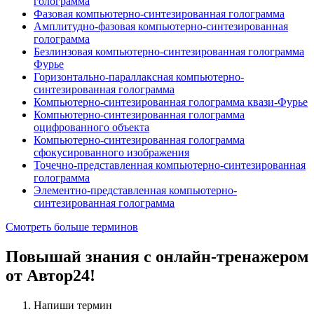
голограмма
Фазовая компьютерно-синтезированная голограмма
Амплитудно-фазовая компьютерно-синтезированная
голограмма
Безлинзовая компьютерно-синтезированная голограмма
Фурье
Горизонтально-параллаксная компьютерно-
синтезированная голограмма
Компьютерно-синтезированная голограмма квази-Фурье
Компьютерно-синтезированная голограмма
оцифрованного объекта
Компьютерно-синтезированная голограмма
сфокусированного изображения
Точечно-представленная компьютерно-синтезированная
голограмма
Элементно-представленная компьютерно-
синтезированная голограмма
Смотреть больше терминов
Повышай знания с онлайн-тренажером
от Автор24!
Напиши термин