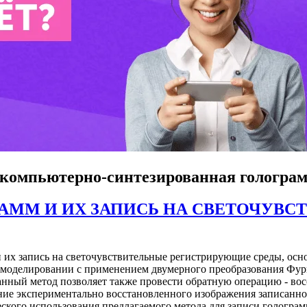
 компьютерно-синтезированная гологра
АММ И ИХ ЗАПИСЬ НА СВЕТОЧУВ
 их запись на светочувствительные регистрирующие среды, осн
 моделировании с применением двумерного преобразования Фурь
нный метод позволяет также провести обратную операцию - во
ние экспериментально восстановленного изображения записанн
ского использования предлагаемого метода для записи голограм