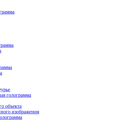
грамма
грамма
а
рамма
а
Фурье
ная голограмма
о объекта
нного изображения
голограмма