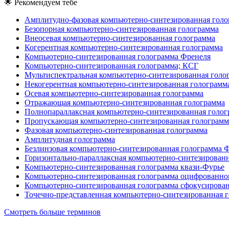
🌟
Рекомендуем тебе
Амплитудно-фазовая компьютерно-синтезированная голо
Безопорная компьютерно-синтезированная голограмма
Внеосевая компьютерно-синтезированная голограмма
Когерентная компьютерно-синтезированная голограмма
Компьютерно-синтезированная голограмма Френеля
Компьютерно-синтезированная голограмма; КСГ
Мультиспектральная компьютерно-синтезированная голо
Некогерентная компьютерно-синтезированная голограмм
Осевая компьютерно-синтезированная голограмма
Отражающая компьютерно-синтезированная голограмма
Полнопараллаксная компьютерно-синтезированная голог
Пропускающая компьютерно-синтезированная голограмм
Фазовая компьютерно-синтезированная голограмма
Амплитудная голограмма
Безлинзовая компьютерно-синтезированная голограмма 
Горизонтально-параллаксная компьютерно-синтезирован
Компьютерно-синтезированная голограмма квази-Фурье
Компьютерно-синтезированная голограмма оцифрованног
Компьютерно-синтезированная голограмма сфокусирова
Точечно-представленная компьютерно-синтезированная 
Смотреть больше терминов