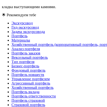
кладка выступающими камнями.
🌟
Рекомендуем тебе
Экскурсовод
Гид-экскурсовод
Задача экскурсовода
Портфель
Материалы
Хозяйственный портфель (корпоративный портфель, порт
Анализ портфеля
Портфель заказов
Вексельный портфель
Тип портфеля
Бизнес-портфель
Фондовый портфель
Портфель новшеств
Управление портфелем
Агрессивный портфель
Хозяйственный портфель
Портфель вклада
Портфель ответственности
Портфель страховой
Страховой портфель