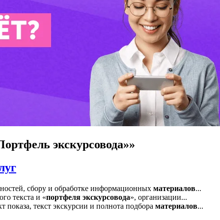
Портфель экскурсовода»»
луг
ьностей, сбору и обработке информационных
материалов
...
го текста и «
портфеля
экскурсовода
», организации...
кт показа, текст экскурсии и полнота подбора
материалов
...