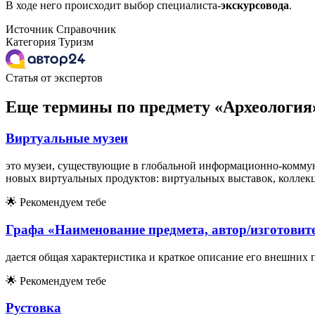
В ходе него происходит выбор специалиста-
экскурсовода
.
Источник
Справочник
Категория
Туризм
Статья от экспертов
Еще термины по предмету «Археология
Виртуальные музеи
это музеи, существующие в глобальной информационно-комму
новых виртуальных продуктов: виртуальных выставок, коллек
🌟
Рекомендуем тебе
Графа «Наименование предмета, автор/изготовите
дается общая характеристика и краткое описание его внешних 
🌟
Рекомендуем тебе
Рустовка