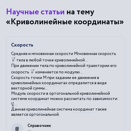
Научные статьи
на тему
«Криволинейные координаты»
Скорость
Средняя и мгновенная скорости Мгновенная скорость
v
→
тела в любой точке
криволинейной
...
При движении тела по
криволинейной
траектории его
v
→
скорость
изменяется по модулю...
Скорость точки М при задании ее движения в
криволинейных
координатах
определится в виде
векторной суммы...
Модуль скорости в ортогональной
криволинейной
системе
координат
можно рассчитать по зависимости:
\[...
Данная
криволинейная
система
координат
также
является ортогональной.
Справочник