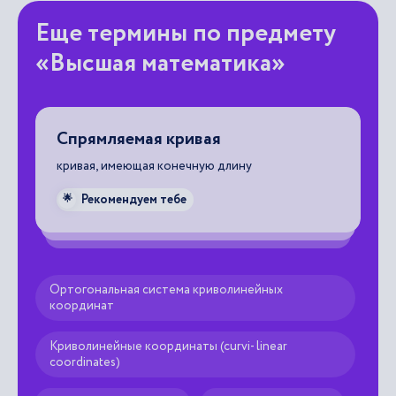
Еще термины по предмету
«Высшая математика»
Функция Лапласа
интеграл вероятностей
Рекомендуем тебе
🌟
Ортогональная система криволинейных
координат
Криволинейные координаты (curvi- linear
coordinates)