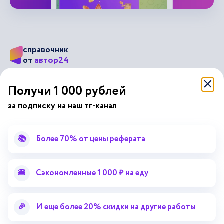
справочник
автор24
от
Подписывайся на наши соц. сети
Получи 1 000 рублей
за подписку на наш тг-канал
Научные статьи
Отзывы об Автор24
Лекторий
Последние статьи
📚
Более 70% от цены реферата
Методические указания
Помощь эксперта
Справочник терминов
Справочник рефератов
🍔
Сэкономленные 1 000 ₽ на еду
Статьи от экспертов
Поиск репетитора
Для правообладателей
🎉
И еще более 20% скидки на другие работы
Работа для преподавателей