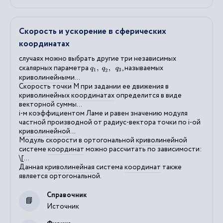
Скорость и ускорение в сферических
координатах
случаях можно выбрать другие три независимых
скалярных параметра
, называемых
q
1
,
q
2
,
q
3
криволинейными
...
Скорость точки М при задании ее движения в
криволинейных
координатах
определится в виде
векторной суммы...
i-м коэффициентом Ламе и равен значению модуля
частной производной от радиус-вектора точки по i-ой
криволинейной
...
Модуль скорости в ортогональной
криволинейной
системе
координат
можно рассчитать по зависимости:
\[...
Данная
криволинейная
система
координат
также
является ортогональной.
Справочник
Источник