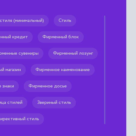
стиля (минимальный)
Стиль
нный кредит
Фирменный блок
 решений метод, когда один
ет остальных к
ме, к отказу от
рменные сувениры
Фирменный лозунг
 неразумных
й магазин
Фирменное наименование
 знаки
Фирменное досье
ица стилей
Звериный стиль
ирективный стиль