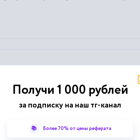
Фирменный
знак;
Фирменный
блок; Слоган;
Фирменный
цвет...
Получи 1 000 рублей
 аудит существующего
фирменного
стиля
....
за подписку на наш тг-канал
📚
Более 70% от цены реферата