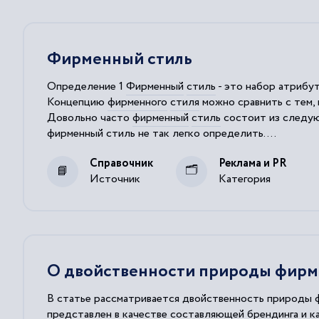
Фирменный стиль
Определение 1
Фирменный
стиль
- это набор атрибут
Концепцию
фирменного
стиля
можно сравнить с тем, 
Довольно часто
фирменный
стиль
состоит из следующ
фирменный
стиль
не так легко определить....
Фирменный
стиль
является стратегическим вопросом
Справочник
Реклама и PR
Источник
Категория
О двойственности природы фирм
В статье рассматривается двойственность природы ф
представлен в качестве составляющей брендинга и 