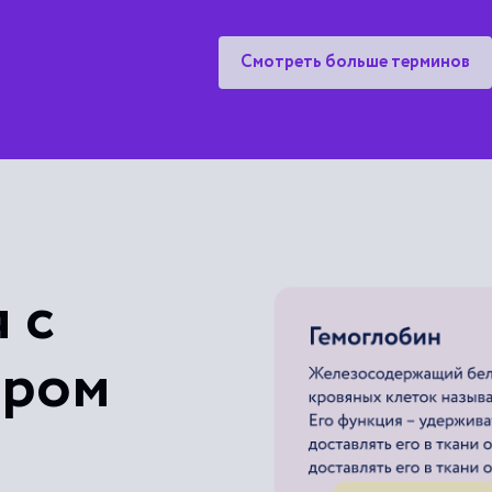
Смотреть больше терминов
 с
ером