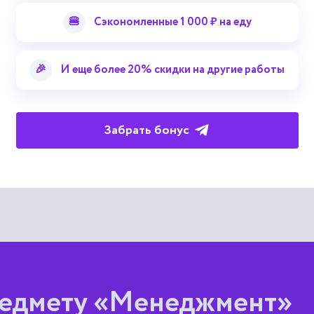
🍔
Сэкономленные 1 000 ₽ на еду
енного стиля
рменного стиля и ее проявления в его истории как «корпорати
🎉
И еще более 20% скидки на другие работы
анизации предметного комплекса и пространственной среды в
Забрать бонус
редмету «Менеджмент»