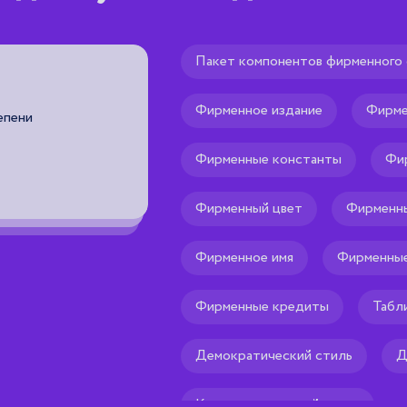
Пакет компонентов фирменного 
Адвокат дьявола
Фирменное издание
Фирме
епени
используемый в процессе принятия
из участников обсуждения побужда
переосмыслению подходов к пробле
Фирменные константы
Фи
преждевременного консенсуса или
предположений.
Фирменный цвет
Фирменны
Рекомендуем тебе
🌟
Фирменное имя
Фирменные
Фирменные кредиты
Табл
Демократический стиль
Д
Коммуникационный стиль