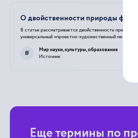
О двойственности природы фирм
В статье рассматривается двойственность природы фи
универсальный «проектно-художественный метод» орг
Мир науки, культуры, образования
Источник
Еще термины по п