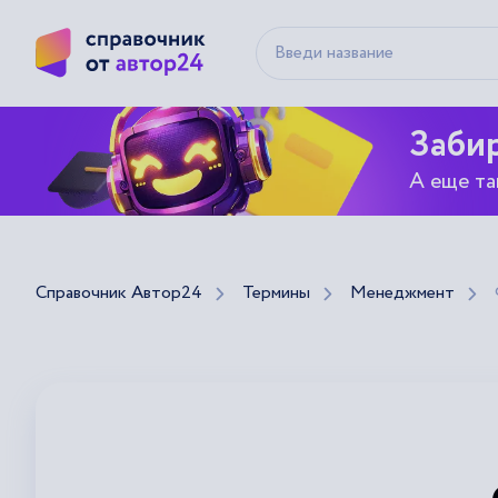
Забир
А еще та
Справочник Автор24
Термины
Менеджмент