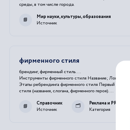
среды, в том числе города.
Мир науки, культуры, образования
Источник
фирменного стиля
брендинг,
фирменный
стиль
....
Инструменты
фирменного
стиля
Название; Логотип;
Этапы ребрендинга
фирменного
стиля
Первый этап -
стиля
(названия, слогана,
фирменного
героя)....
Фирменный
стиль
McDonalds, логотип с 1968г.
Справочник
Реклама и PR
Источник
Категория