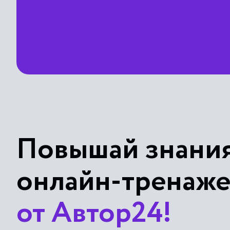
Повышай знания
онлайн-тренаж
от Автор24!