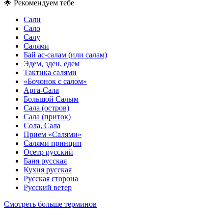
🌟
Рекомендуем тебе
Сали
Сало
Салу
Салями
Бай ас-салам (или салам)
Эдем, эден, едем
Тактика салями
«Бочонок с салом»
Арга-Сала
Большой Салым
Сала (остров)
Сала (приток)
Сола, Сала
Прием «Салями»
Салями принцип
Осетр русский
Баня русская
Кухня русская
Русская сторона
Русский ветер
Смотреть больше терминов