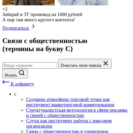
+2
Забирай в ТГ промокод на 1000 рублей
А еще там много крутого контента!
Подписаться
Связи с общественностью
(термины на букву С)
Очистить поле поиска
Искать
К алфавиту
с
Создание атмосферы торговой точки как
инструмент маркетинговой коммуникации
Структуралистская методология в сфере рекламы
и связей с общественностью
Слухи как инструмент работы с имиджем
организации
Связи с общественностью в управлении