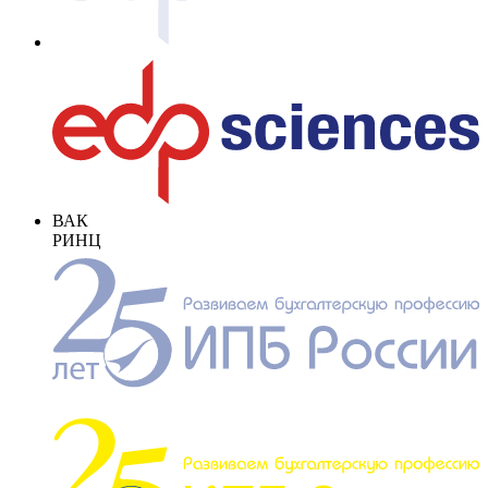
ВАК
РИНЦ