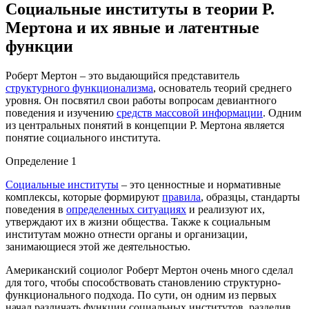
Социальные институты в теории Р.
Мертона и их явные и латентные
функции
Роберт Мертон – это выдающийся представитель
структурного функционализма
, основатель теорий среднего
уровня. Он посвятил свои работы вопросам девиантного
поведения и изучению
средств массовой информации
. Одним
из центральных понятий в концепции Р. Мертона является
понятие социального института.
Определение 1
Социальные институты
– это ценностные и нормативные
комплексы, которые формируют
правила
, образцы, стандарты
поведения в
определенных ситуациях
и реализуют их,
утверждают их в жизни общества. Также к социальным
институтам можно отнести органы и организации,
занимающиеся этой же деятельностью.
Американский социолог Роберт Мертон очень много сделал
для того, чтобы способствовать становлению структурно-
функционального подхода. По сути, он одним из первых
начал различать функции социальных институтов, разделив