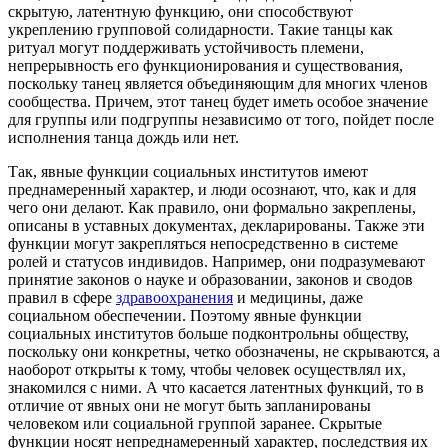
скрытую, латентную функцию, они способствуют
укреплению групповой солидарности. Такие танцы как
ритуал могут поддерживать устойчивость племени,
непрерывность его функционирования и существования,
поскольку танец является объединяющим для многих членов
сообщества. Причем, этот танец будет иметь особое значение
для группы или подгруппы независимо от того, пойдет после
исполнения танца дождь или нет.
Так, явные функции социальных институтов имеют
преднамеренный характер, и люди осознают, что, как и для
чего они делают. Как правило, они формально закреплены,
описаны в уставных документах, декларированы. Также эти
функции могут закрепляться непосредственно в системе
ролей и статусов индивидов. Например, они подразумевают
принятие законов о науке и образовании, законов и сводов
правил в сфере
здравоохранения
и медицины, даже
социальном обеспечении. Поэтому явные функции
социальных институтов больше подконтрольны обществу,
поскольку они конкретны, четко обозначены, не скрываются, а
наоборот открыты к тому, чтобы человек осуществлял их,
знакомился с ними. А что касается латентных функций, то в
отличие от явных они не могут быть запланированы
человеком или социальной группой заранее. Скрытые
функции носят непреднамеренный характер, последствия их