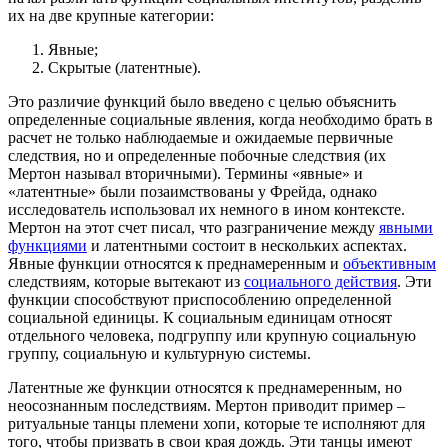
их на две крупные категории:
Явные;
Скрытые (латентные).
Это различие функций было введено с целью объяснить
определенные социальные явления, когда необходимо брать в
расчет не только наблюдаемые и ожидаемые первичные
следствия, но и определенные побочные следствия (их
Мертон называл вторичными). Термины «явные» и
«латентные» были позаимствованы у Фрейда, однако
исследователь использовал их немного в ином контексте.
Мертон на этот счет писал, что разграничение между
явными
функциями
и латентными состоит в нескольких аспектах.
Явные функции относятся к преднамеренным и
объективным
следствиям, которые вытекают из
социального действия
. Эти
функции способствуют приспособлению определенной
социальной единицы. К социальным единицам относят
отдельного человека, подгруппу или крупную социальную
группу, социальную и культурную системы.
Латентные же функции относятся к преднамеренным, но
неосознанным последствиям. Мертон приводит пример –
ритуальные танцы племени хопи, которые те исполняют для
того, чтобы призвать в свои края дождь. Эти танцы имеют