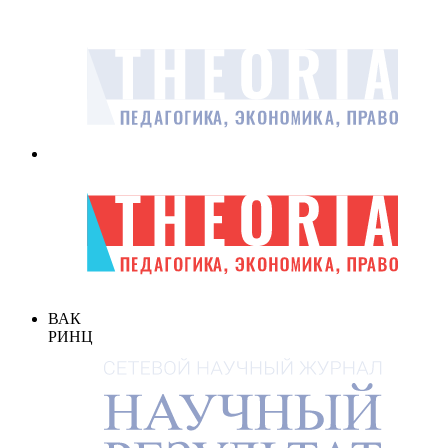
ВАК
РИНЦ