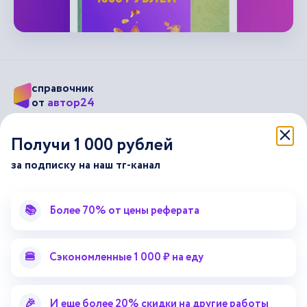
справочник
автор24
от
Подписывайся на наши соц. сети
Получи 1 000 рублей
за подписку на наш тг-канал
Научные статьи
Отзывы об Автор24
Лекторий
Последние статьи
📚
Более 70% от цены реферата
Методические указания
Помощь эксперта
Справочник терминов
Справочник рефератов
🍔
Сэкономленные 1 000 ₽ на еду
Статьи от экспертов
Поиск репетитора
Для правообладателей
🎉
И еще более 20% скидки на другие работы