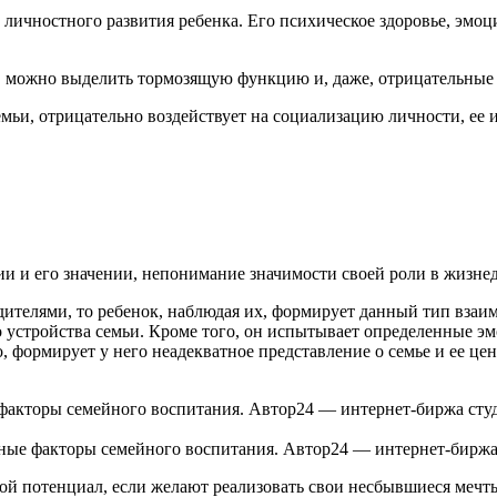
ичностного развития ребенка. Его психическое здоровье, эмоц
 можно выделить тормозящую функцию и, даже, отрицательные 
емьи, отрицательно воздействует на социализацию личности, ее 
и и его значении, непонимание значимости своей роли в жизнед
ителями, то ребенок, наблюдая их, формирует данный тип взаим
го устройства семьи. Кроме того, он испытывает определенные 
 формирует у него неадекватное представление о семье и ее цен
ные факторы семейного воспитания. Автор24 — интернет-биржа
вой потенциал, если желают реализовать свои несбывшиеся мечты