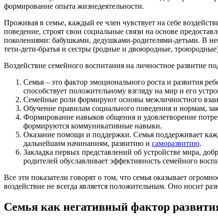
формирование опыта жизнедеятельности.
Проживая в семье, каждый ее член чувствует на себе воздейств
поведение, строят свои социальные связи на основе предоста
поколениями: бабушками, дедушками-родителями-детьми. В нек
тети-дети-братья и сестры (родные и двоюродные, троюродные)
Воздействие семейного воспитания на личностное развитие п
Семья – это фактор эмоционального роста и развития ре
способствует положительному взгляду на мир и его устро
Семейные роли формируют основы межличностного взаим
Обучение правилам социального поведения и нормам, зак
Формирование навыков общения и удовлетворение потреб
формируются коммуникативные навыки.
Оказание помощи и поддержки. Семья поддерживает каждо
дальнейшим начинаниям, развитию и
саморазвитию
.
Закладка первых представлений об устройстве мира, доб
родителей обуславливает эффективность семейного восп
Все эти показатели говорят о том, что семья оказывает огромн
воздействие не всегда является положительным. Оно носит разн
Семья как негативный фактор развити