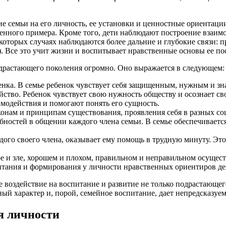
ие семьи на его личность, ее установки и ценностные ориентаци
вленного примера. Кроме того, дети наблюдают построение вза
оторых случаях наблюдаются более дальние и глубокие связи: 
. Все это учит жизни и воспитывает нравственные основы ее по
одрастающего поколения огромно. Оно выражается в следующем:
бенка. В семье ребенок чувствует себя защищенным, нужным и з
йство. Ребенок чувствует свою нужность обществу и осознает с
одействия и помогают понять его сущность.
онам и принципам существования, проявления себя в разных со
ностей в общении каждого члена семьи. В семье обеспечивает
го своего члена, оказывает ему помощь в трудную минуту. Это 
ре и зле, хорошем и плохом, правильном и неправильном осущест
итания и формирования у личности нравственных ориентиров де
ое воздействие на воспитание и развитие не только подрастающег
ый характер и, порой, семейное воспитание, дает непредсказуем
я личности