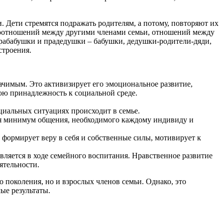
и. Дети стремятся подражать родителям, а потому, повторяют их
имоотношений между другими членами семьи, отношений между
прабабушки и прадедушки – бабушки, дедушки-родители-дяди,
строения.
начимым. Это активизирует его эмоциональное развитие,
вою принадлежность к социальной среде.
циальных ситуациях происходит в семье.
ся минимум общения, необходимого каждому индивиду и
формирует веру в себя и собственные силы, мотивирует к
вляется в ходе семейного воспитания. Нравственное развитие
ятельности.
о поколения, но и взрослых членов семьи. Однако, это
ые результаты.