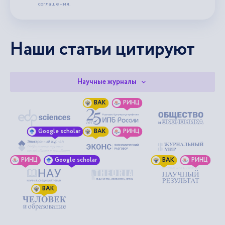
соглашения.
Наши статьи цитируют
Научные журналы
ВАК
РИНЦ
Google scholar
ВАК
РИНЦ
РИНЦ
Google scholar
ВАК
РИНЦ
ВАК