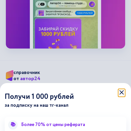
справочник
автор24
от
Подписывайся на наши соц. сети
Получи 1 000 рублей
за подписку на наш тг-канал
Научные статьи
Отзывы об Автор24
Лекторий
Последние статьи
📚
Более 70% от цены реферата