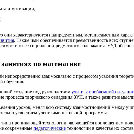
ыта и мотивации;
;
то они характеризуются надпредметным, метапредметным характ
азвития
. Также ими обеспечивается преемственность всех ступне
исимости от ее социально-предметного содержания. УУД обеспе
занятиях по математике
й непосредственно взаимосвязано с процессом усвоения теорет
й обучения.
гающий создание под руководством
учителя
проблемной ситуаци
ние процесса творческого овладения ЗУН, а также развитие мысл
дения уроков, меняя всю систему взаимоотношений между учит
ительно усвоением учениками школьной программы.
го типа проникающей технологии, являющейся воплощением нов
гие современные
педагогические
технологии в качестве их состав