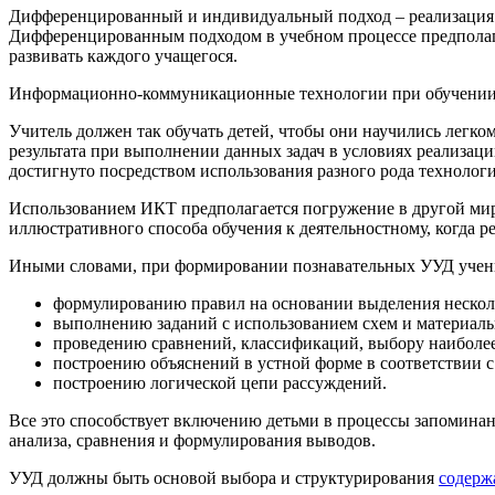
Дифференцированный и индивидуальный подход – реализация 
Дифференцированным подходом в учебном процессе предполага
развивать каждого учащегося.
Информационно-коммуникационные технологии при обучении и
Учитель должен так обучать детей, чтобы они научились легк
результата при выполнении данных задач в условиях реализац
достигнуто посредством использования разного рода техноло
Использованием ИКТ предполагается погружение в другой мир
иллюстративного способа обучения к деятельностному, когда р
Иными словами, при формировании познавательных УУД учени
формулированию правил на основании выделения нескол
выполнению заданий с использованием схем и материаль
проведению сравнений, классификаций, выбору наиболе
построению объяснений в устной форме в соответствии 
построению логической цепи рассуждений.
Все это способствует включению детьми в процессы запоминан
анализа, сравнения и формулирования выводов.
УУД должны быть основой выбора и структурирования
содерж