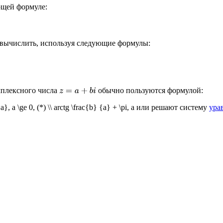
ющей формуле:
вычислить, используя следующие формулы:
мплексного числа
обычно пользуются формулой:
z
=
a
+
b
i
a}, a \ge 0, (*) \\ arctg \frac{b} {a} + \pi, a или решают систему
ура