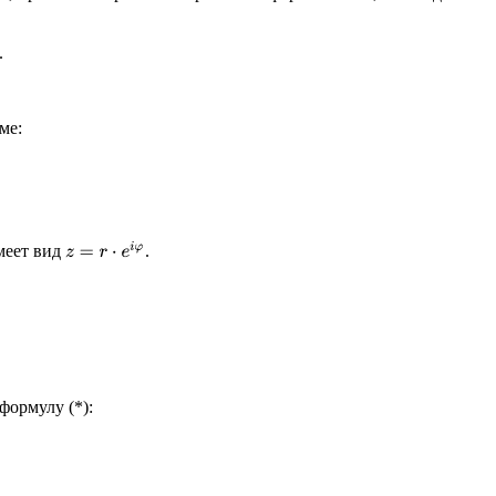
.
ме:
z
=
r
⋅
e
i
φ
меет вид
.
формулу (*):