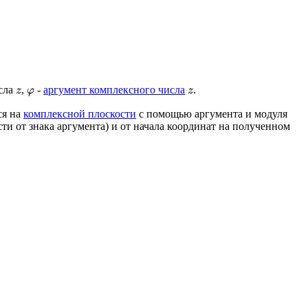
исла
,
-
аргумент комплексного числа
.
z
φ
z
ся на
комплексной плоскости
с помощью аргумента и модуля
ти от знака аргумента) и от начала координат на полученном