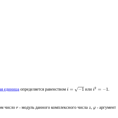
i
=
−
1
i
2
=
−
1
я единица
определяется равенством
или
.
ом число
- модуль данного комплексного числа
,
- аргумент
r
z
φ