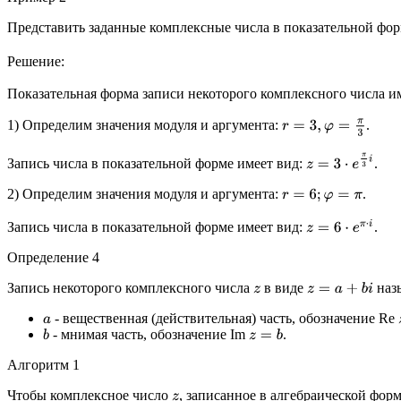
Представить заданные комплексные числа в показательной фор
Решение:
Показательная форма записи некоторого комплексного числа и
1) Определим значения модуля и аргумента:
.
r
=
3
,
φ
=
π
3
z
=
3
⋅
e
π
3
i
Запись числа в показательной форме имеет вид:
.
2) Определим значения модуля и аргумента:
.
r
=
6
;
φ
=
π
z
=
6
⋅
e
π
⋅
i
Запись числа в показательной форме имеет вид:
.
Определение 4
Запись некоторого комплексного числа
в виде
назы
z
z
=
a
+
b
i
- вещественная (действительная) часть, обозначение Re
a
- мнимая часть, обозначение Im
.
b
z
=
b
Алгоритм 1
Чтобы комплексное число
, записанное в алгебраической фор
z