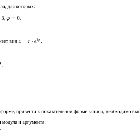
ла, для которых:
.
φ
=
0
z
=
r
⋅
e
i
φ
меет вид
.
.
 форме, привести к показательной форме записи, необходимо в
 модуля и аргумента;
.