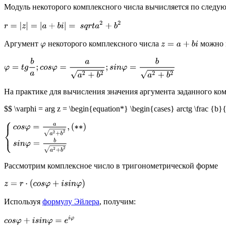
Модуль некоторого комплексного числа вычисляется по следу
r
=
|
z
|
=
|
a
+
b
i
|
=
s
q
r
t
a
2
+
b
2
Аргумент
некоторого комплексного числа
можно 
φ
z
=
a
+
b
i
φ
=
t
g
b
a
;
c
o
s
φ
=
a
a
2
+
b
2
;
s
i
n
φ
=
b
a
2
+
b
2
На практике для вычисления значения аргумента заданного ко
$$ \varphi = arg z = \begin{equation*} \begin{cases} arctg \frac {b}{
{
c
o
s
φ
=
a
a
2
+
b
2
,
(
∗
∗
)
s
i
n
φ
=
b
a
2
+
b
2
Рассмотрим комплексное число в тригонометрической форме
z
=
r
⋅
(
c
o
s
φ
+
i
s
i
n
φ
)
Используя
формулу Эйлера
, получим:
c
o
s
φ
+
i
s
i
n
φ
=
e
i
φ