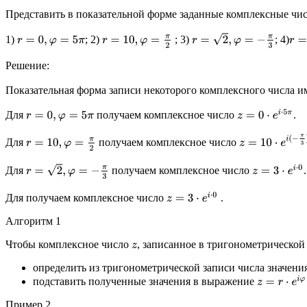
Представить в показательной форме заданные комплексные чис
r
=
2
,
φ
=
−
π
3
1)
; 2)
; 3)
; 4)
r
=
10
,
φ
=
π
2
r
=
0
,
φ
=
5
π
r
=
3
,
Решение:
Показательная форма записи некоторого комплексного числа и
z
=
0
⋅
e
i
⋅
5
π
Для
получаем комплексное число
.
r
=
0
,
φ
=
5
π
z
=
10
⋅
e
i
(
−
π
3
)
Для
получаем комплексное число
r
=
10
,
φ
=
π
2
r
=
2
,
φ
=
−
π
3
z
=
3
⋅
e
i
⋅
0
Для
получаем комплексное число
.
z
=
3
⋅
e
i
⋅
0
Для получаем комплексное число
.
Алгоритм 1
Чтобы комплексное число
, записанное в тригонометрической
z
определить из тригонометрической записи числа значения
z
=
r
⋅
e
i
φ
подставить полученные значения в выражение
Пример 2