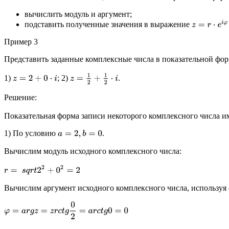
вычислить модуль и аргумент;
z
=
r
⋅
e
i
φ
подставить полученные значения в выражение
Пример 3
Представить заданные комплексные числа в показательной фор
z
=
1
2
+
1
2
⋅
i
1)
; 2)
.
z
=
2
+
0
⋅
i
Решение:
Показательная форма записи некоторого комплексного числа и
1) По условию
.
a
=
2
,
b
=
0
Вычислим модуль исходного комплексного числа:
r
=
s
q
r
t
2
2
+
0
2
=
2
Вычислим аргумент исходного комплексного числа, используя 
φ
=
a
r
g
z
=
z
r
c
t
g
0
2
=
a
r
c
t
g
0
=
0