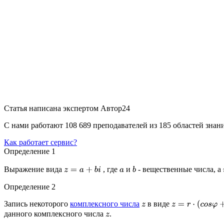
Статья написана экспертом
Автор24
С нами работают 108 689 преподавателей из 185 областей зна
Как работает сервис?
Определение 1
Выражение вида
, где
и
- вещественные числа, а
z
=
a
+
b
i
a
b
Определение 2
Запись некоторого
комплексного числа
в виде
z
z
=
r
⋅
(
c
o
s
φ
+
i
s
i
n
φ
данного комплексного числа
.
z