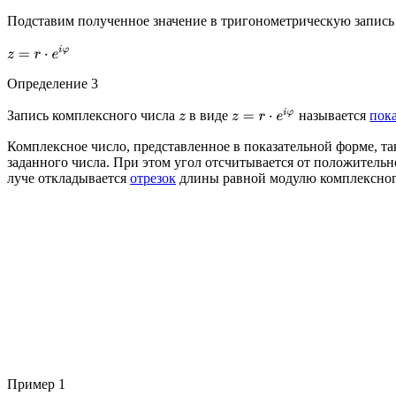
Подставим полученное значение в тригонометрическую запись 
z
=
r
⋅
e
i
φ
Определение 3
z
=
r
⋅
e
i
φ
Запись комплексного числа
в виде
называется
пок
z
Комплексное число, представленное в показательной форме, та
заданного числа. При этом угол отсчитывается от положитель
луче откладывается
отрезок
длины равной модулю комплексного
Пример 1