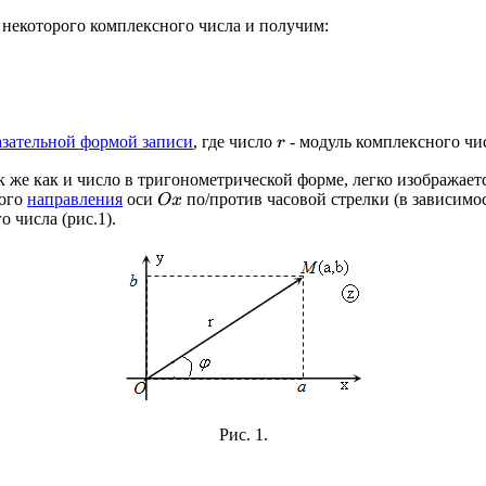
некоторого комплексного числа и получим:
азательной формой записи
, где число
- модуль комплексного ч
r
к же как и число в тригонометрической форме, легко изображает
ного
направления
оси
по/против часовой стрелки (в зависимос
O
x
 числа (рис.1).
Рис. 1.