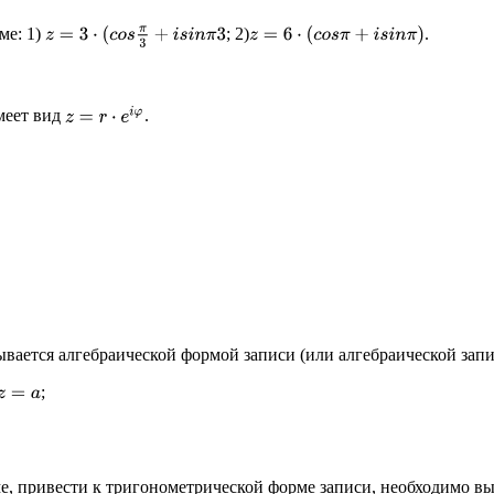
ме: 1)
; 2)
.
z
=
6
⋅
(
c
o
s
π
+
i
s
i
n
π
)
z
=
3
⋅
(
c
o
s
π
3
+
i
s
i
n
π
3
z
=
r
⋅
e
i
φ
меет вид
.
вается алгебраической формой записи (или алгебраической запи
;
z
=
a
ме, привести к тригонометрической форме записи, необходимо в