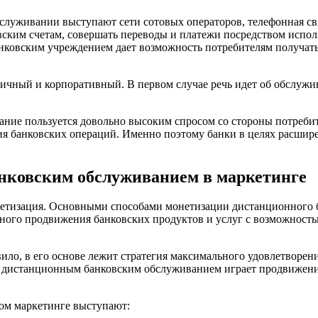
луживании выступают сети сотовых операторов, телефонная св
ским счетам, совершать переводы и платежи посредством исполь
нковским учреждением дает возможность потребителям получать
ичный и корпоративный. В первом случае речь идет об обслужи
ание пользуется довольно высоким спросом со стороны потреби
ия банковских операций. Именно поэтому банки в целях расшир
нковским обслуживанием в маркетинге
етизация. Основными способами монетизации дистанционного б
шного продвижения банковских продуктов и услуг с возможность
ло, в его основе лежит стратегия максимального удовлетворени
 дистанционным банковским обслуживанием играет продвижение
ом маркетинге выступают: