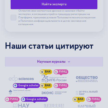
Найти эксперта
Оставляя свои контактные данные и нажимая «Найти
эксперта», я соглашаюсь пройти процедуру регистрации на
Платформе, принимаю условия
Пользовательского соглашения
Принять пользовательское соглашение
и
Политики конфиденциальности
в целях заключения
соглашения.
Наши статьи цитируют
Научные журналы
ВАК
РИНЦ
Google scholar
ВАК
РИНЦ
РИНЦ
Google scholar
ВАК
РИНЦ