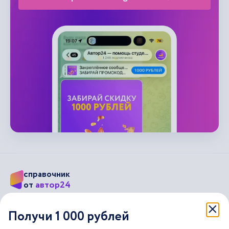
справочник
автор24
от
Подписывайся на наши соц. сети
Получи 1 000 рублей