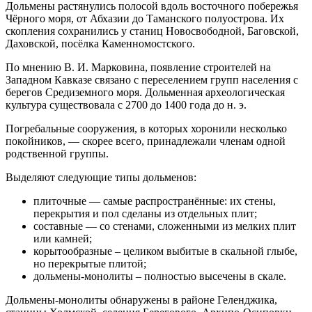
Дольмены растянулись полосой вдоль восточного побережья
Чёрного моря, от Абхазии до Таманского полуострова. Их
скопления сохранились у станиц Новосвободной, Баговской,
Даховской, посёлка Каменномостского.
По мнению В. И. Марковина, появление строителей на
Западном Кавказе связано с переселением групп населения с
берегов Средиземного моря. Дольменная археологическая
культура существовала с 2700 до 1400 года до н. э.
Погребальные сооружения, в которых хоронили несколько
покойников, — скорее всего, принадлежали членам одной
родственной группы.
Выделяют следующие типы дольменов:
плиточные — самые распространённые: их стены,
перекрытия и пол сделаны из отдельных плит;
составные — со стенами, сложенными из мелких плит
или камней;
корытообразные – целиком выбитые в скальной глыбе,
но перекрытые плитой;
дольмены-монолиты – полностью высечены в скале.
Дольмены-монолиты обнаружены в районе Геленджика,