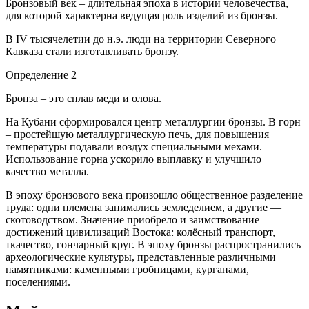
Бронзовый век – длительная эпоха в истории человечества,
для которой характерна ведущая роль изделий из бронзы.
В IV тысячелетии до н.э. люди на территории Северного
Кавказа стали изготавливать бронзу.
Определение 2
Бронза – это сплав меди и олова.
На Кубани сформировался центр металлургии бронзы. В горн
– простейшую металлургическую печь, для повышения
температуры подавали воздух специальными мехами.
Использование горна ускорило выплавку и улучшило
качество металла.
В эпоху бронзового века произошло общественное разделение
труда: одни племена занимались земледелием, а другие —
скотоводством. Значение приобрело и заимствование
достижений цивилизаций Востока: колёсный транспорт,
ткачество, гончарный круг. В эпоху бронзы распространились
археологические культуры, представленные различными
памятниками: каменными гробницами, курганами,
поселениями.