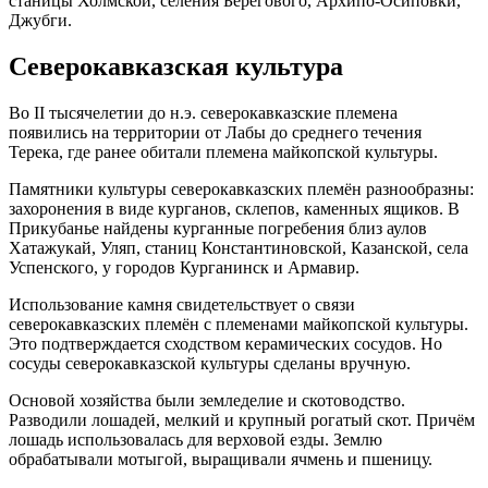
станицы Холмской, селения Берегового, Архипо-Осиповки,
Джубги.
Северокавказская культура
Во II тысячелетии до н.э. северокавказские племена
появились на территории от Лабы до среднего течения
Терека, где ранее обитали племена майкопской культуры.
Памятники культуры северокавказских племён разнообразны:
захоронения в виде курганов, склепов, каменных ящиков. В
Прикубанье найдены курганные погребения близ аулов
Хатажукай, Уляп, станиц Константиновской, Казанской, села
Успенского, у городов Курганинск и Армавир.
Использование камня свидетельствует о связи
северокавказских племён с племенами майкопской культуры.
Это подтверждается сходством керамических сосудов. Но
сосуды северокавказской культуры сделаны вручную.
Основой хозяйства были земледелие и скотоводство.
Разводили лошадей, мелкий и крупный рогатый скот. Причём
лошадь использовалась для верховой езды. Землю
обрабатывали мотыгой, выращивали ячмень и пшеницу.