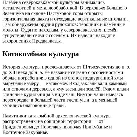
Племена северокавказской культуры занимались
металлургией и металлообработкой. В верховьях Большого
Зеленчука на склоне Пастуховой горы открыты
горизонтальная шахта и отходящие вертикальные штольни.
Там обнаружены орудия рудокопов: тёрочник и каменные
молоты. Судя по находкам, у северокавказских племён
существовали связи с соседями. Их изделия находят в
захоронениях Предкавказья.
Катакомбная культура
История культуры прослеживается от III тысячелетия до н. э.
до XIII века до н. э. Ее название связано с особенностями
обряда погребения: в одной из стенок подкурганной ямы
вырубали камеру — катакомбу. Вход закладывали камнями
или стволами деревьев, а яму засыпали землёй. Рядом клали
глиняные курильницы в виде чаш. Внутри чаши имелась
перегородка: в большей части тлели угли, а в меньшей
курились благовонные травы.
Памятники катакомбной археологической культуры
распространены на обширной территории — от
Приднепровья до Поволжья, включая Прикубанье и
Восточное Закубанье.