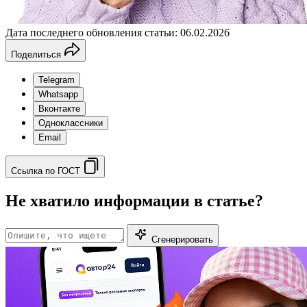
Дата последнего обновления статьи: 06.02.2026
Поделиться
Telegram
Whatsapp
Вконтакте
Одноклассники
Email
Ссылка по ГОСТ
Не хватило информации в статье?
Сгенерировать