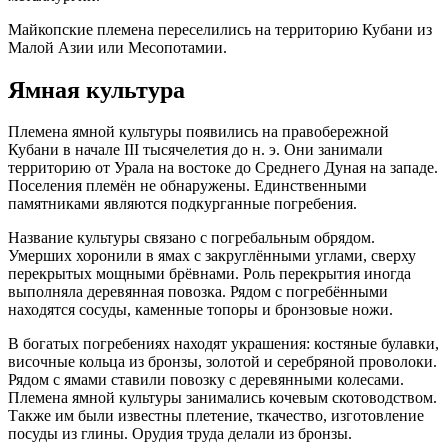
Майкопские племена переселились на территорию Кубани из
Малой Азии или Месопотамии.
Ямная культура
Племена ямной культуры появились на правобережной
Кубани в начале III тысячелетия до н. э. Они занимали
территорию от Урала на востоке до Среднего Дуная на западе.
Поселения племён не обнаружены. Единственными
памятниками являются подкурганные погребения.
Название культуры связано с погребальным обрядом.
Умерших хоронили в ямах с закруглёнными углами, сверху
перекрытых мощными брёвнами. Роль перекрытия иногда
выполняла деревянная повозка. Рядом с погребёнными
находятся сосуды, каменные топоры и бронзовые ножи.
В богатых погребениях находят украшения: костяные булавки,
височные кольца из бронзы, золотой и серебряной проволоки.
Рядом с ямами ставили повозку с деревянными колесами.
Племена ямной культуры занимались кочевым скотоводством.
Также им были известны плетение, ткачество, изготовление
посуды из глины. Орудия труда делали из бронзы.