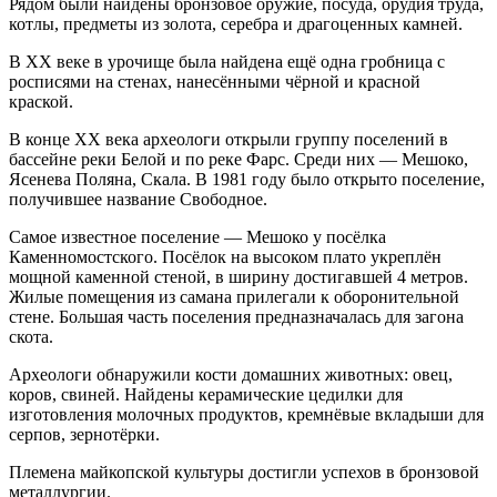
Рядом были найдены бронзовое оружие, посуда, орудия труда,
котлы, предметы из золота, серебра и драгоценных камней.
В XX веке в урочище была найдена ещё одна гробница с
росписями на стенах, нанесёнными чёрной и красной
краской.
В конце XX века археологи открыли группу поселений в
бассейне реки Белой и по реке Фарс. Среди них — Мешоко,
Ясенева Поляна, Скала. В 1981 году было открыто поселение,
получившее название Свободное.
Самое известное поселение — Мешоко у посёлка
Каменномостского. Посёлок на высоком плато укреплён
мощной каменной стеной, в ширину достигавшей 4 метров.
Жилые помещения из самана прилегали к оборонительной
стене. Большая часть поселения предназначалась для загона
скота.
Археологи обнаружили кости домашних животных: овец,
коров, свиней. Найдены керамические цедилки для
изготовления молочных продуктов, кремнёвые вкладыши для
серпов, зернотёрки.
Племена майкопской культуры достигли успехов в бронзовой
металлургии.