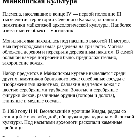
Майкопская культура
Племена, населявшие в конце IV — первой половине III
тысячелетия территории Северного Кавказа, оставили
памятники майкопской археологической культуры. Наиболее
известный ее объект – могильник.
Могильная яма находилась под насыпью высотой 11 метров.
Яма перегородками была разделёна на три части. Могила
обложена деревом и перекрыта деревянным накатом. В самой
большой камере погребения было, предположительно,
захоронение вождя.
Набор предметов в Майкопском кургане выделяется среди
других памятников бронзового века: серебряные сосуды с
изображениями животных, балдахин над телом вождя с
шестью серебряными трубками. Золотые и серебряные
фигурки быков, различные орудия (топоры и долота),
глиняные и медные сосуды.
В 1898 году Н.И. Веселовский в урочище Клады, рядом со
станицей Новосвободной, обнаружил два кургана майкопской
культуры. Под насыпями археологи раскопали каменные
гробницы.