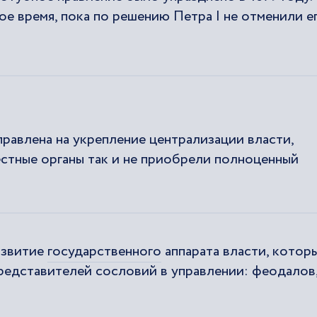
ое время, пока по решению Петра I не отменили е
правлена на укрепление централизации власти,
естные органы так и не приобрели полноценный
азвитие
государственного
аппарата власти, котор
редставителей сословий в управлении: феодалов