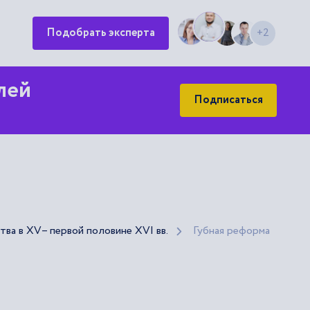
Подобрать эксперта
+2
лей
Подписаться
ва в XV– первой половине XVI вв.
Губная реформа