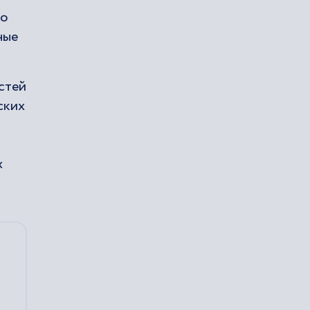
ло
ные
стей
ских
х