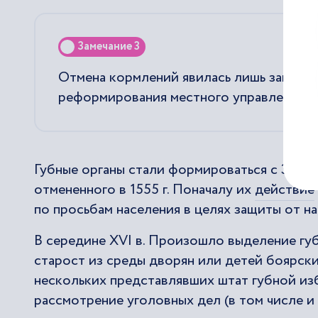
Замечание 3
Отмена кормлений явилась лишь заверш
реформирования местного управления.
Губные органы стали формироваться с 30-х гг
отмененного в 1555 г. Поначалу их
действие
по просьбам населения в целях защиты от н
В середине XVI в. Произошло выделение гу
старост из среды дворян или детей боярски
нескольких представлявших штат губной из
рассмотрение уголовных дел (в том числе и