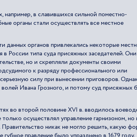
, например, в славившихся сильной поместно-
бные органы стали осуществлять все местное
сти данных органов привлекались некоторые мест
я в России типа суда присяжных заседателей. Они
тельстве, но и скрепляли документы своими
одсудимого к разряду профессионального или
 серьезную силу при вынесении приговоров. Одна
волей Ивана Грозного, и потому суд присяжных 
тях во второй половине XVI в. вводилось воевод
е только осуществлял управление гарнизоном, но 
. Правительство никак не могло решить, какую ф
ге губное правление было упразднено в 1679 году.