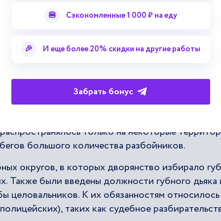
🍔
Сэкономленные 1 000 ₽ на еду
🎉
И еще более 20% скидки на другие работы
ающим этапом длительного процесса
Забрать бонус
. XVI в., еще в пору наместничьего правления,
распространялось только на некоторые территор
абегов большого количества разбойников.
бных округов, в которых дворянство избирало гу
х. Также были введены должности губного дьяка 
бы целовальников. К их обязанностям относилось
 полицейских), таких как судебное разбирательст