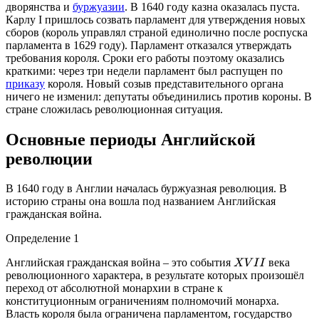
дворянства и
буржуазии
. В 1640 году казна оказалась пуста.
Карлу I пришлось созвать парламент для утверждения новых
сборов (король управлял страной единолично после роспуска
парламента в 1629 году). Парламент отказался утверждать
требования короля. Сроки его работы поэтому оказались
краткими: через три недели парламент был распущен по
приказу
короля. Новый созыв представительного органа
ничего не изменил: депутаты объединились против короны. В
стране сложилась революционная ситуация.
Основные периоды Английской
революции
В 1640 году в Англии началась буржуазная революция. В
историю страны она вошла под названием Английская
гражданская война.
Определение 1
Английская гражданская война – это события
века
X
V
I
I
революционного характера, в результате которых произошёл
переход от абсолютной монархии в стране к
конституционным ограничениям полномочий монарха.
Власть короля была ограничена парламентом, государство