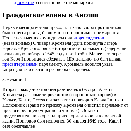
движение
за восстановление монархии.
Гражданские войны в Англии
Первые месяцы войны проходили вяло: силы противников
были почти равны, было много сторонников примирения.
После назначения командиром сил
индепендентов
(независимых) Оливера Кромвеля удача покинула лагерь
короля. «Круглоголовые» (сторонники парламента) одержали
решающую победу в 1645 году при Незби. Менее чем через
год Карл I попытался сбежать в Шотландию, но был выдан
пресвитерианами
парламенту. Кромвель добился указа,
запрещавшего вести переговоры с королём.
Замечание 1
Вторая гражданская война развивалась быстро. Армия
Кромвеля разгромили роялистов (сторонников короля) в
Уэльсе, Кенте, Эссексе и захватила повторно Карла I в плен.
Полковник Прайд по приказу Кромвеля очистил парламент от
пресвитерианцев («прайдова чистка»). Остатки
представительного органа приговорили короля к смертной
казни. Приговор был исполнен 30 января 1649 года, Карл I
был обезглавлен.