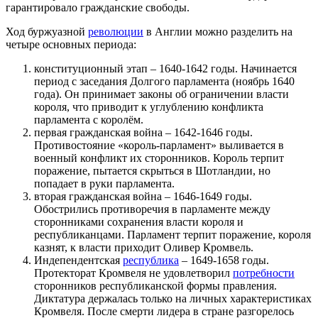
гарантировало гражданские свободы.
Ход буржуазной
революции
в Англии можно разделить на
четыре основных периода:
конституционный этап – 1640-1642 годы. Начинается
период с заседания Долгого парламента (ноябрь 1640
года). Он принимает законы об ограничении власти
короля, что приводит к углублению конфликта
парламента с королём.
первая гражданская война – 1642-1646 годы.
Противостояние «король-парламент» выливается в
военный конфликт их сторонников. Король терпит
поражение, пытается скрыться в Шотландии, но
попадает в руки парламента.
вторая гражданская война – 1646-1649 годы.
Обострились противоречия в парламенте между
сторонниками сохранения власти короля и
республиканцами. Парламент терпит поражение, короля
казнят, к власти приходит Оливер Кромвель.
Индепендентская
республика
– 1649-1658 годы.
Протекторат Кромвеля не удовлетворил
потребности
сторонников республиканской формы правления.
Диктатура держалась только на личных характеристиках
Кромвеля. После смерти лидера в стране разгорелось